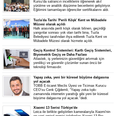
Kursu’da satrancın inceliklerini öğrenerek akıl
yürütme ve analitik düşünme becerilerini geliştiriyor.
Eğitimini tamamlayan öğrenciler sertifikalarını aldı.
Tuzla'da Tarihi 'Perili Köşk' Kent ve Mübadele
Müzesi olarak açıldı
Halk arasında perili köşk olarak bilinen, geçirdiği
yangınlar sonrası yok olan tarihi bina, Tuzla
Belediyesi tarafından ihya edilerek Tuzla Kent ve
Mübadele Müzesi olarak hizmete açıldı.
Geçiş Kontrol Sistemleri: Kartlı Geçiş Sistemleri,
Biyometrik Geçiş ve Daha Fazlası
Atlastek, iş yerlerinizin güvenliğini artırmak için
yenilikçi ve güvenilir çözümler sunan öncü bir
teknoloji firmasıdır.
Yapay zeka, yeni bir küresel büyüme dalgasına
yol açacak
TOBB E-ticaret Meclis Üyesi ve Ticimax Kurucu
CEO’su Cenk Çiğdemli, “Yapay zeka tıpkı
zamanında internetin yarattığı gibi yeni bir küresel
büyüme dalgasına yol açacak."dedi.
Xiaomi 13 Serisi Türkiye'de
Leica ile birlikte geliştirilen kameralarıyla Xiaomi'nin
en yeni amiral gemisi telefonları Xiaomi 13 Pro