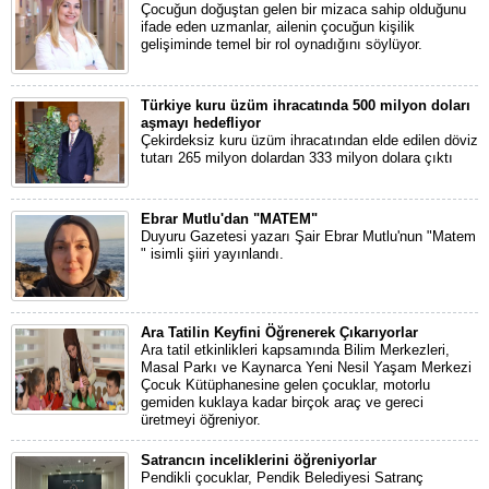
Çocuğun doğuştan gelen bir mizaca sahip olduğunu
ifade eden uzmanlar, ailenin çocuğun kişilik
gelişiminde temel bir rol oynadığını söylüyor.
Türkiye kuru üzüm ihracatında 500 milyon doları
aşmayı hedefliyor
Çekirdeksiz kuru üzüm ihracatından elde edilen döviz
tutarı 265 milyon dolardan 333 milyon dolara çıktı
Ebrar Mutlu'dan "MATEM"
Duyuru Gazetesi yazarı Şair Ebrar Mutlu'nun "Matem
" isimli şiiri yayınlandı.
Ara Tatilin Keyfini Öğrenerek Çıkarıyorlar
Ara tatil etkinlikleri kapsamında Bilim Merkezleri,
Masal Parkı ve Kaynarca Yeni Nesil Yaşam Merkezi
Çocuk Kütüphanesine gelen çocuklar, motorlu
gemiden kuklaya kadar birçok araç ve gereci
üretmeyi öğreniyor.
Satrancın inceliklerini öğreniyorlar
Pendikli çocuklar, Pendik Belediyesi Satranç