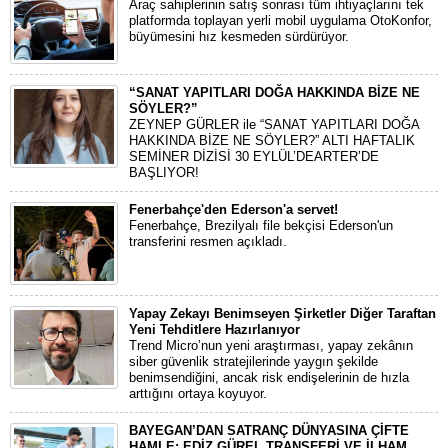
Araç sahiplerinin satış sonrası tüm ihtiyaçlarını tek
platformda toplayan yerli mobil uygulama OtoKonfor,
büyümesini hız kesmeden sürdürüyor.
“SANAT YAPITLARI DOĞA HAKKINDA BİZE NE
SÖYLER?”
ZEYNEP GÜRLER ile “SANAT YAPITLARI DOĞA
HAKKINDA BİZE NE SÖYLER?” ALTI HAFTALIK
SEMİNER DİZİSİ 30 EYLÜL’DEARTER’DE
BAŞLIYOR!
Fenerbahçe'den Ederson'a servet!
Fenerbahçe, Brezilyalı file bekçisi Ederson'un
transferini resmen açıkladı.
Yapay Zekayı Benimseyen Şirketler Diğer Taraftan
Yeni Tehditlere Hazırlanıyor
Trend Micro’nun yeni araştırması, yapay zekânın
siber güvenlik stratejilerinde yaygın şekilde
benimsendiğini, ancak risk endişelerinin de hızla
arttığını ortaya koyuyor.
BAYEGAN’DAN SATRANÇ DÜNYASINA ÇİFTE
HAMLE: EDİZ GÜREL TRANSFERİ VE İLHAM