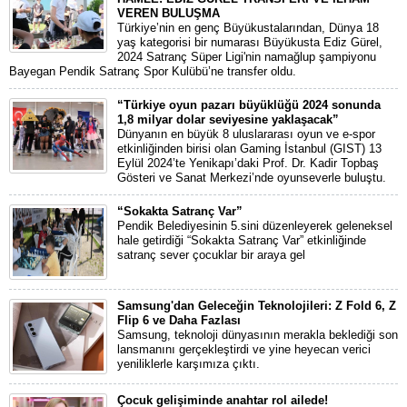
VEREN BULUŞMA
Türkiye’nin en genç Büyükustalarından, Dünya 18
yaş kategorisi bir numarası Büyükusta Ediz Gürel,
2024 Satranç Süper Ligi'nin namağlup şampiyonu
Bayegan Pendik Satranç Spor Kulübü’ne transfer oldu.
“Türkiye oyun pazarı büyüklüğü 2024 sonunda
1,8 milyar dolar seviyesine yaklaşacak”
Dünyanın en büyük 8 uluslararası oyun ve e-spor
etkinliğinden birisi olan Gaming İstanbul (GIST) 13
Eylül 2024’te Yenikapı’daki Prof. Dr. Kadir Topbaş
Gösteri ve Sanat Merkezi’nde oyunseverle buluştu.
“Sokakta Satranç Var”
Pendik Belediyesinin 5.sini düzenleyerek geleneksel
hale getirdiği “Sokakta Satranç Var” etkinliğinde
satranç sever çocuklar bir araya gel
Samsung'dan Geleceğin Teknolojileri: Z Fold 6, Z
Flip 6 ve Daha Fazlası
Samsung, teknoloji dünyasının merakla beklediği son
lansmanını gerçekleştirdi ve yine heyecan verici
yeniliklerle karşımıza çıktı.
Çocuk gelişiminde anahtar rol ailede!