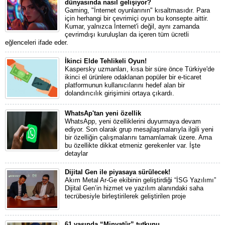
dünyasında nasıl gelişiyor?
Gaming, "İnternet oyunlarının" kısaltmasıdır. Para
için herhangi bir çevrimiçi oyun bu konsepte aittir.
Kumar, yalnızca İnternet'i değil, aynı zamanda
çevrimdışı kuruluşları da içeren tüm ücretli
eğlenceleri ifade eder.
İkinci Elde Tehlikeli Oyun!
Kaspersky uzmanları, kısa bir süre önce Türkiye'de
ikinci el ürünlere odaklanan popüler bir e-ticaret
platformunun kullanıcılarını hedef alan bir
dolandırıcılık girişimini ortaya çıkardı.
WhatsAp'tan yeni özellik
WhatsApp, yeni özelliklerini duyurmaya devam
ediyor. Son olarak grup mesajlaşmalarıyla ilgili yeni
bir özelliğin çalışmalarını tamamlamak üzere. Ama
bu özellikte dikkat etmeniz gerekenler var. İşte
detaylar
Dijital Gen ile piyasaya sürülecek!
Akım Metal Ar-Ge ekibinin geliştirdiği “İSG Yazılımı”
Dijital Gen’in hizmet ve yazılım alanındaki saha
tecrübesiyle birleştirilerek geliştirilen proje
61 yaşında “Minyatür” tutkunu