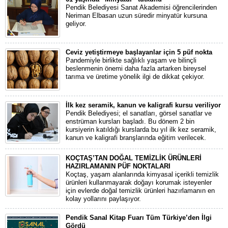
Pendik Belediyesi Sanat Akademisi öğrencilerinden
Neriman Elbasan uzun süredir minyatür kursuna
geliyor.
Ceviz yetiştirmeye başlayanlar için 5 püf nokta
Pandemiyle birlikte sağlıklı yaşam ve bilinçli
beslenmenin önemi daha fazla artarken bireysel
tarıma ve üretime yönelik ilgi de dikkat çekiyor.
İlk kez seramik, kanun ve kaligrafi kursu veriliyor
Pendik Belediyesi; el sanatları, görsel sanatlar ve
enstrüman kursları başladı. Bu dönem 2 bin
kursiyerin katıldığı kurslarda bu yıl ilk kez seramik,
kanun ve kaligrafi branşlarında eğitim verilecek.
KOÇTAŞ’TAN DOĞAL TEMİZLİK ÜRÜNLERİ
HAZIRLAMANIN PÜF NOKTALARI
Koçtaş, yaşam alanlarında kimyasal içerikli temizlik
ürünleri kullanmayarak doğayı korumak isteyenler
için evlerde doğal temizlik ürünleri hazırlamanın en
kolay yollarını paylaşıyor.
Pendik Sanal Kitap Fuarı Tüm Türkiye’den İlgi
Gördü