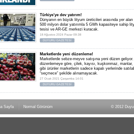
Türkiye'ye dev yatırım!
Dünyanın en büyük lityum üreticileri arasında yer alan
500 milyon dolar yatırımla 5 GWh kapasiteye sahip lit
tesisi ve AR-GE merkezi kuracak.
18 Ağustos 2024 Pazar 09:38
DUYURU GAZETESİ
Marketlerde yeni düzenleme!
Marketlerde sebze-meyve satışına yeni düzen geliyor.
düzenlemeye göre, çilek, kayısı, kuşkonmaz, mantar
gibi ürünler marketlerin sadece kapalı yerlerinde satıla
“seçmece” şekilde alınamayacak.
27 Ocak 2021 Çarşamba 14:01
DUYURU GAZETESİ
a Sayfa
Normal Görünüm
© 2012 Duyu