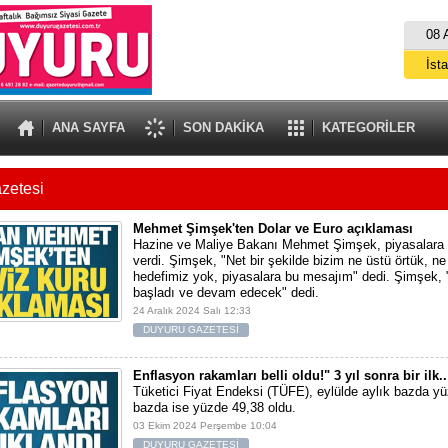
08 
İst
A
ANA SAYFA
SON DAKİKA
KATEGORİLER
zetesi
Mehmet Şimşek'ten Dolar ve Euro açıklaması
Hazine ve Maliye Bakanı Mehmet Şimşek, piyasalara 
verdi. Şimşek, "Net bir şekilde bizim ne üstü örtük, ne
hedefimiz yok, piyasalara bu mesajım" dedi. Şimşek,
başladı ve devam edecek" dedi.
24 Aralık 2024 Salı 12:33
DUYURU GAZETESİ
Enflasyon rakamları belli oldu!" 3 yıl sonra bir ilk..
Tüketici Fiyat Endeksi (TÜFE), eylülde aylık bazda yüz
bazda ise yüzde 49,38 oldu.
03 Ekim 2024 Perşembe 10:04
DUYURU GAZETESİ