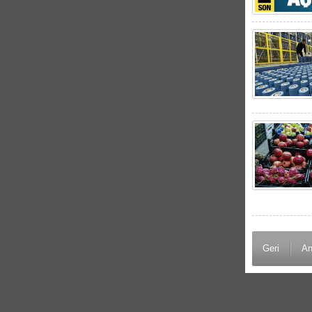
Geri
An