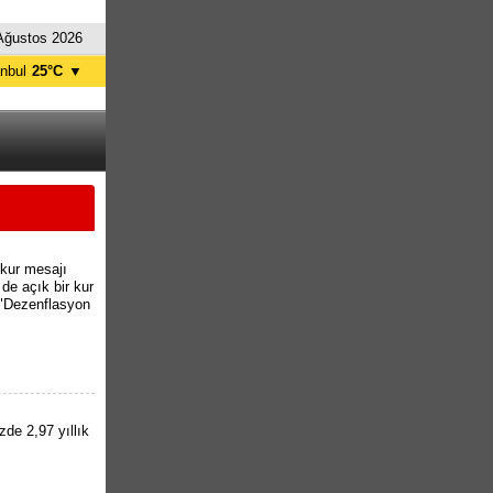
Ağustos 2026
anbul
25°C
▼
nkara
28°C
kur mesajı
 de açık bir kur
 "Dezenflasyon
de 2,97 yıllık