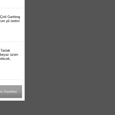
 Çinli Ganfeng
yum pil üretim
 Taslak
, beyaz üzüm
bilecek,
ru Gazetesi