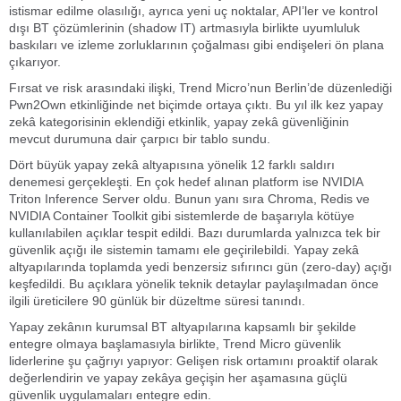
istismar edilme olasılığı, ayrıca yeni uç noktalar, API’ler ve kontrol
dışı BT çözümlerinin (shadow IT) artmasıyla birlikte uyumluluk
baskıları ve izleme zorluklarının çoğalması gibi endişeleri ön plana
çıkarıyor.
Fırsat ve risk arasındaki ilişki, Trend Micro’nun Berlin’de düzenlediği
Pwn2Own etkinliğinde net biçimde ortaya çıktı. Bu yıl ilk kez yapay
zekâ kategorisinin eklendiği etkinlik, yapay zekâ güvenliğinin
mevcut durumuna dair çarpıcı bir tablo sundu.
Dört büyük yapay zekâ altyapısına yönelik 12 farklı saldırı
denemesi gerçekleşti. En çok hedef alınan platform ise NVIDIA
Triton Inference Server oldu. Bunun yanı sıra Chroma, Redis ve
NVIDIA Container Toolkit gibi sistemlerde de başarıyla kötüye
kullanılabilen açıklar tespit edildi. Bazı durumlarda yalnızca tek bir
güvenlik açığı ile sistemin tamamı ele geçirilebildi. Yapay zekâ
altyapılarında toplamda yedi benzersiz sıfırıncı gün (zero-day) açığı
keşfedildi. Bu açıklara yönelik teknik detaylar paylaşılmadan önce
ilgili üreticilere 90 günlük bir düzeltme süresi tanındı.
Yapay zekânın kurumsal BT altyapılarına kapsamlı bir şekilde
entegre olmaya başlamasıyla birlikte, Trend Micro güvenlik
liderlerine şu çağrıyı yapıyor: Gelişen risk ortamını proaktif olarak
değerlendirin ve yapay zekâya geçişin her aşamasına güçlü
güvenlik uygulamaları entegre edin.