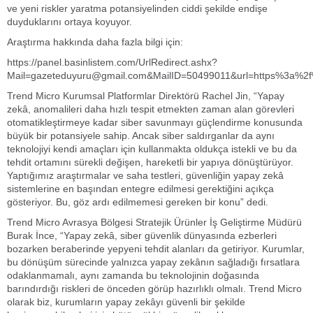
ve yeni riskler yaratma potansiyelinden ciddi şekilde endişe
duyduklarını ortaya koyuyor.
Araştırma hakkında daha fazla bilgi için:
https://panel.basinlistem.com/
UrlRedirect.ashx?
Mail=gazeteduyuru@gmail.com
&MailID=50499011&url=https%3a%2f%
Trend Micro Kurumsal Platformlar Direktörü Rachel Jin, “Yapay
zekâ, anomalileri daha hızlı tespit etmekten zaman alan görevleri
otomatikleştirmeye kadar siber savunmayı güçlendirme konusunda
büyük bir potansiyele sahip. Ancak siber saldırganlar da aynı
teknolojiyi kendi amaçları için kullanmakta oldukça istekli ve bu da
tehdit ortamını sürekli değişen, hareketli bir yapıya dönüştürüyor.
Yaptığımız araştırmalar ve saha testleri, güvenliğin yapay zekâ
sistemlerine en başından entegre edilmesi gerektiğini açıkça
gösteriyor. Bu, göz ardı edilmemesi gereken bir konu” dedi.
Trend Micro Avrasya Bölgesi Stratejik Ürünler İş Geliştirme Müdürü
Burak İnce, “Yapay zekâ, siber güvenlik dünyasında ezberleri
bozarken beraberinde yepyeni tehdit alanları da getiriyor. Kurumlar,
bu dönüşüm sürecinde yalnızca yapay zekânın sağladığı fırsatlara
odaklanmamalı, aynı zamanda bu teknolojinin doğasında
barındırdığı riskleri de önceden görüp hazırlıklı olmalı. Trend Micro
olarak biz, kurumların yapay zekâyı güvenli bir şekilde