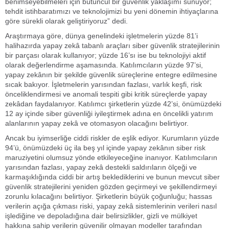
benimseyebilmeleri için bütüncül bir güvenlik yaklaşımı sunuyor;
tehdit istihbaratımızı ve teknolojimizi bu yeni dönemin ihtiyaçlarına
göre sürekli olarak geliştiriyoruz” dedi.
Araştırmaya göre, dünya genelindeki işletmelerin yüzde 81’i
halihazırda yapay zekâ tabanlı araçları siber güvenlik stratejilerinin
bir parçası olarak kullanıyor; yüzde 16’sı ise bu teknolojiyi aktif
olarak değerlendirme aşamasında. Katılımcıların yüzde 97’si,
yapay zekânın bir şekilde güvenlik süreçlerine entegre edilmesine
sıcak bakıyor. İşletmelerin yarısından fazlası, varlık keşfi, risk
önceliklendirmesi ve anomali tespiti gibi kritik süreçlerde yapay
zekâdan faydalanıyor. Katılımcı şirketlerin yüzde 42’si, önümüzdeki
12 ay içinde siber güvenliği iyileştirmek adına en öncelikli yatırım
alanlarının yapay zekâ ve otomasyon olacağını belirtiyor.
Ancak bu iyimserliğe ciddi riskler de eşlik ediyor. Kurumların yüzde
94’ü, önümüzdeki üç ila beş yıl içinde yapay zekânın siber risk
maruziyetini olumsuz yönde etkileyeceğine inanıyor. Katılımcıların
yarısından fazlası, yapay zekâ destekli saldırıların ölçeği ve
karmaşıklığında ciddi bir artış beklediklerini ve bunun mevcut siber
güvenlik stratejilerini yeniden gözden geçirmeyi ve şekillendirmeyi
zorunlu kılacağını belirtiyor. Şirketlerin büyük çoğunluğu; hassas
verilerin açığa çıkması riski, yapay zekâ sistemlerinin verileri nasıl
işlediğine ve depoladığına dair belirsizlikler, gizli ve mülkiyet
hakkına sahip verilerin güvenilir olmayan modeller tarafından