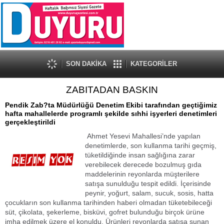
SON DAKİKA
KATEGORİLER
ZABITADAN BASKIN
Pendik Zab?ta Müdürlüğü Denetim Ekibi tarafından geçtiğimiz
hafta mahallelerde programlı şekilde sıhhi işyerleri denetimleri
gerçekleştirildi
Ahmet Yesevi Mahallesi’nde yapılan
denetimlerde, son kullanma tarihi geçmiş,
tüketildiğinde insan sağlığına zarar
verebilecek derecede bozulmuş gıda
maddelerinin reyonlarda müşterilere
satışa sunulduğu tespit edildi. İçerisinde
peynir, yoğurt, salam, sucuk, sosis, hatta
çocukların son kullanma tarihinden haberi olmadan tüketebileceği
süt, çikolata, şekerleme, bisküvi, gofret bulunduğu birçok ürüne
imha edilmek üzere el konuldu. Ürünleri reyonlarda satışa sunan