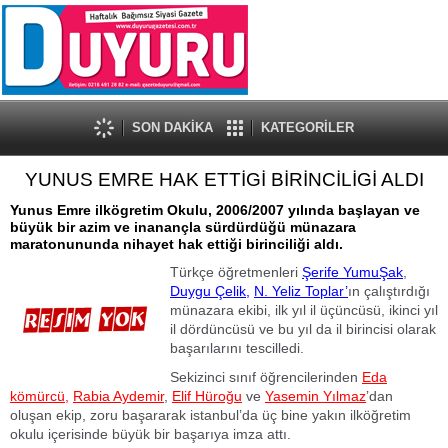
SON DAKİKA
KATEGORİLER
YUNUS EMRE HAK ETTİGİ BİRİNCİLİGİ ALDI
Yunus Emre ilkögretim Okulu, 2006/2007 yılında başlayan ve
büyük bir azim ve inanançla sürdürdüğü münazara
maratonununda nihayet hak ettiği birinciliği aldı.
Türkçe öğretmenleri
Şerife YumuŞak
,
Duygu Çelik,
N. Yeliz Toplar’
ın çalıştırdığı
münazara ekibi, ilk yıl il üçüncüsü, ikinci yıl
il dördüncüsü ve bu yıl da il birincisi olarak
başarılarını tescilledi.
Sekizinci sınıf öğrencilerinden
Eda
kömürcü,
Rabia Aydemir
,
Elif Hüroğu
ve
Yasemin Yılmaz
’dan
oluşan ekip, zoru başararak istanbul’da üç bine yakın ilköğretim
okulu içerisinde büyük bir başarıya imza attı.