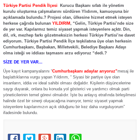
Türkiye Partisi Pendik İlçesi
Kurucu Başkanı sıfatı ile yönetim
kurulu oluşturma çalşmalarını sürdüren Ylıdırım, kamuoyuna bir
açıklamada bulundu.? Projesi olan, ülkesine hizmet etmek isteyen
herkese çağrıda bulunan
YILDIRIM
, “Gelin, Türkiye Partisi’nde size
de yer var. Kapılarmız temiz siyaset yapmak isteyenlere açktr. Din,
dil, ırk, mezhep farkı gözetmeksizin herkesi Türkiye Partisi’ne davet
ediyorum. Türkiye Partisi Pendik İlçe teşkilatına üye olan herkesin
Cumhurbaşkanı, Başbakan, Milletvekili, Belediye Başkanı Adayı
olma isteği ve iddiası taşmasnı arzu ediyoruz “dedi.?
SİZE DE YER VAR…
Üye kayıt kampanyalarını “
Cumhurbaşkanı adaylar arıyoruz”
mesaj ile
başlattıklarına vurgu yapan Yıldırım, “ Siyasi bir partiye üye olan
insanların, iddia ve ideal sahibi olması doğaldır. Kişilerin düşüncelerine
saygı duyarak, onlara bu konuda yol gösterici ve yardımcı olmak parti
yöneticilerinin temel görevi olmalıdır. İşte bu anlayış etrafında birleşilmesi
halinde özel bir sinerji oluşacağına inanıyor, temiz siyaset yapmak
isteyenlere kapılarımızın açık olduğunu bir kez daha vurguluyorum”
ifadesinde bulundu.