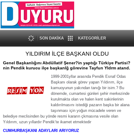
SON DAKİKA
KATEGORİLER
YILDIRIM İLÇE BAŞKANI OLDU
Genel Başkanlığını Abdüllatif Şener?in yaptığı Türkiye Partisi?
nin Pendik kurucu ilçe başkanlğ görevine Tayfun Yldrm atand.
1999-2001yllar arasnda Pendik Esnaf Odas
Başkanı olarak görev yapan Yıldırım, ilçe
kamuoyunun yakından tanığı bir isim.? Bu
dönemde, cumartesi günleri şehir merkezinde
kurulmakta olan ve halen kent sakinlerinin
kaldırılmasını istediği pazarın başka bir alana
taşınması için yoğun mücadele veren ve
belediye meclisinden bu yönde resmi kararın çkmasına vesile olan
Yıldırım, uzun yıllardır Pendik’te ikamet etmektedir
CUMHURBAŞKANI ADAYLARI ARIYORUZ