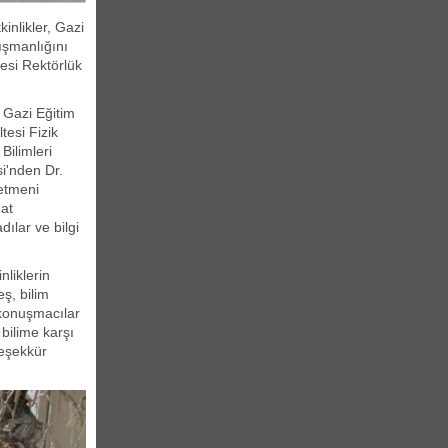
inlikler, Gazi
ışmanlığını
esi Rektörlük
, Gazi Eğitim
tesi Fizik
Bilimleri
i'nden Dr.
etmeni
at
ılar ve bilgi
nliklerin
ş, bilim
 konuşmacılar
 bilime karşı
teşekkür