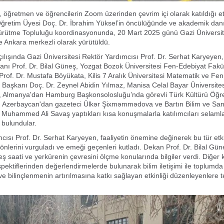
öğretmen ve öğrencilerin Zoom üzerinden çevrim içi olarak katıldığı etk
Öğretim Üyesi Doç. Dr. İbrahim Yüksel’in öncülüğünde ve akademik dan
Yürütme Topluluğu koordinasyonunda, 20 Mart 2025 günü Gazi Üniversit
e Ankara merkezli olarak yürütüldü.
 açılışında Gazi Üniversitesi Rektör Yardımcısı Prof. Dr. Serhat Karyeyen
anı Prof. Dr. Bilal Güneş, Yozgat Bozok Üniversitesi Fen-Edebiyat Fakül
of. Dr. Mustafa Böyükata, Kilis 7 Aralık Üniversitesi Matematik ve Fen 
 Başkanı Doç. Dr. Zeynel Abidin Yılmaz, Manisa Celal Bayar Üniversites
l, Almanya'dan Hamburg Başkonsolosluğu’nda görevli Türk Kültürü Öğr
k, Azerbaycan'dan gazeteci Ülkər Şixməmmədova ve Bartın Bilim ve San
Muhammed Ali Savaş yaptıkları kısa konuşmalarla katılımcıları selamlad
 bulundular.
cısı Prof. Dr. Serhat Karyeyen, faaliyetin önemine değinerek bu tür etki
önlerini vurguladı ve emeği geçenleri kutladı. Dekan Prof. Dr. Bilal Güne
eş saati ve yerkürenin çevresini ölçme konularında bilgiler verdi. Diğer
pektiflerinden değerlendirmelerde bulunarak bilim iletişimi ile toplumda
 ve bilinçlenmenin artırılmasına katkı sağlayan etkinliği düzenleyenlere 