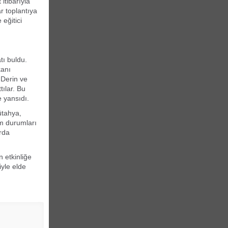
itibarıyla
r toplantıya
 eğitici
atı buldu.
kanı
 Derin ve
tılar. Bu
e yansıdı.
ütahya,
em durumları
rda
 etkinliğe
iyle elde