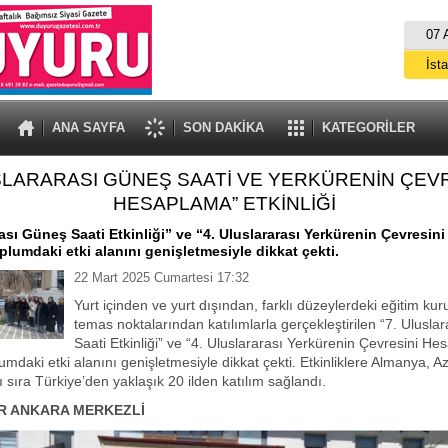
07 
İst
A
ANA SAYFA
SON DAKİKA
KATEGORİLER
SLARARASI GÜNEŞ SAATİ VE YERKÜRENİN ÇEVR
HESAPLAMA” ETKİNLİĞİ
rası Güneş Saati Etkinliği” ve “4. Uluslararası Yerkürenin Çevresi
oplumdaki etki alanını genişletmesiyle dikkat çekti.
22 Mart 2025 Cumartesi 17:32
Yurt içinden ve yurt dışından, farklı düzeylerdeki eğitim kur
temas noktalarından katılımlarla gerçekleştirilen “7. Ulusl
Saati Etkinliği” ve “4. Uluslararası Yerkürenin Çevresini H
plumdaki etki alanını genişletmesiyle dikkat çekti. Etkinliklere Almanya,
ı sıra Türkiye’den yaklaşık 20 ilden katılım sağlandı.
R ANKARA MERKEZLİ