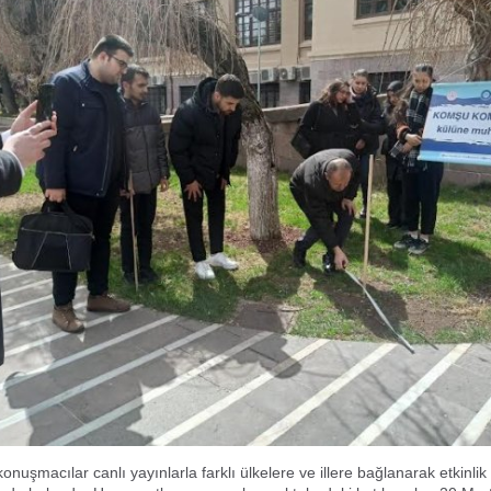
onuşmacılar canlı yayınlarla farklı ülkelere ve illere bağlanarak etkinli