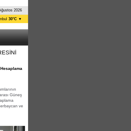
Ağustos 2026
anbul
30°C
▼
nkara
34°C
ESİNİ
ni Hesaplama
umlarının
ararası Güneş
esaplama
 Azerbaycan ve