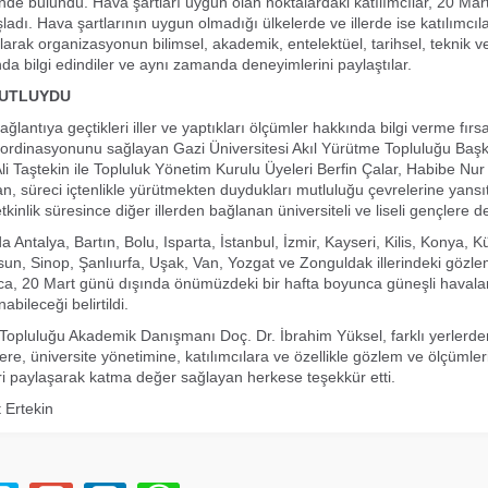
şinde bulundu. Hava şartları uygun olan noktalardaki katılımcılar, 20 Mart 
adı. Hava şartlarının uygun olmadığı ülkelerde ve illerde ise katılımcıla
ılarak organizasyonun bilimsel, akademik, entelektüel, tarihsel, teknik ve
nda bilgi edindiler ve aynı zamanda deneyimlerini paylaştılar.
UTLUYDU
bağlantıya geçtikleri iller ve yaptıkları ölçümler hakkında bilgi verme fırs
ordinasyonunu sağlayan Gazi Üniversitesi Akıl Yürütme Topluluğu Baş
Taştekin ile Topluluk Yönetim Kurulu Üyeleri Berfin Çalar, Habibe Nur
n, süreci içtenlikle yürütmekten duydukları mutluluğu çevrelerine yansıt
kinlik süresince diğer illerden bağlanan üniversiteli ve liseli gençlere d
 Antalya, Bartın, Bolu, Isparta, İstanbul, İzmir, Kayseri, Kilis, Konya, K
n, Sinop, Şanlıurfa, Uşak, Van, Yozgat ve Zonguldak illerindeki gözl
rıca, 20 Mart günü dışında önümüzdeki bir hafta boyunca güneşli havala
abileceği belirtildi.
Topluluğu Akademik Danışmanı Doç. Dr. İbrahim Yüksel, farklı yerlerden
ere, üniversite yönetimine, katılımcılara ve özellikle gözlem ve ölçümler
ileri paylaşarak katma değer sağlayan herkese teşekkür etti.
 Ertekin