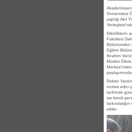
Akademisyen, 
Üniversitesi 
yaptığı Akıl 
Yerleşkesi'nd
Etkinliklerin
Fakültesi Dek
Bölümünden Pr
Eğitimi Bölüm
İbrahim Varo
Müslim Elito
Merkezi’nden 
paylaşımında
Rektör Yardım
motive edici y
tarihinde gün
ise kendi pers
farkındalığın
ettiler.