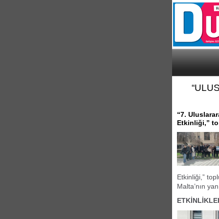
“ULU
“7. Uluslara
Etkinliği,” t
Etkinliği,” to
Malta’nın yan
ETKİNLİKLE