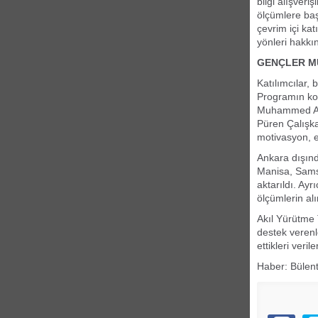
bilgi alışveri
ölçümlere başl
çevrim içi kat
yönleri hakkı
GENÇLER M
Katılımcılar, 
Programın ko
Muhammed Ali 
Püren Çalışka
motivasyon, et
Ankara dışında
Manisa, Samsu
aktarıldı. Ay
ölçümlerin alın
Akıl Yürütme 
destek verenl
ettikleri ver
Haber: Bülent