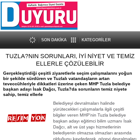
SON DAKİKA
KATEGORİLER
TUZLA?NIN SORUNLARI, İYİ NİYET VE TEMİZ
ELLERLE ÇÖZÜLEBİLİR
Gerçekleştirdiği çeşitli ziyaretlerle seçim çalışmalarını yoğun
bir şekilde sürdüren ve Tuzlalı vatandaşların artan
teveccühleriyle dikkatleri üzerine çeken MHP Tuzla belediye
başkan adayı İsak Dağcı, Tuzla?da sorunların temiz niyete
sahip, temiz ellerle
Belediyeyi devralmaları halinde
yürütecekleri çalışmalarla ilgili çeşitli
bilgiler veren MHP’nin Tuzla belediye
başkan adayı eğitimci bilim uzmanı İsak
Dağcı, alt ve üst yapı hizmetlerinin
belediyenin olmazsa olmazları arasında
olduğunu kaydederek, görevi devralmaları