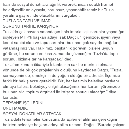
halinde sosyal donatılara ağırlık vererek, insan odaklı hizmet
belediyecilik anlayışıyla, sorunsuz, yaşanabilir temiz bir Tuzla
yaratma gayretinde olacaklarını vurguladı.
TUZLA’DA TAPU VE İMAR
SORUNU TARİHE KARIŞIYOR
Tuzla’da çok sayıda vatandaşın hala imarla ilgili sorunlar yaşadığını
söyleyen MHP’li başkan adayı İsak Dağcı, ”İlçemizde, işyeri veya
konut sahibi olan ve tapu sorunları bulunan çok sayıda mağdur
vatandaşımız var. Halkımız, başkanlık görevini bizlere uygun
görürse, bu sorunu en kısa zamanda çözeceğim. Tuzla’da tapu
sorunu, bizimle tarihe karışacak.” dedi.
Tuzla’nın konum itibariyle İstanbul’un cazibe merkezi olması
yönünde de bir çok projelerinin olduğunu kaydeden Dağcı, ”Tuzla,
sermayenin de, emekçinin de yoğun olduğu bir adrestir. İlçemize
farklı bir bakış açısı gereklidir. Biz, her kesimin belediye başkanı
olmaya talibiz. Belediyeyle ilgili alacağımız her kararı, yöremizde
bulunan sivil toplum örgütleri ile istişare sonucu alacağız.” diye
konuştu.
TERSANE İŞÇİLERİNİ
UNUTMADIK,
SOSYAL DONATILAR ARTACAK
Tuzla’daki tersaneler konusuna da açilen el atılması gerektiğini
belirten belediye başkan adayı bilim uzmanı Dağcı, ”Burada çalışan