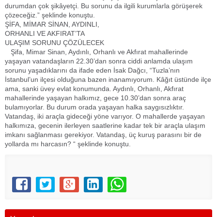
durumdan çok şikâyetçi. Bu sorunu da ilgili kurumlarla görüşerek
çözeceğiz.” şeklinde konuştu.
ŞİFA, MİMAR SİNAN, AYDINLI,
ORHANLI VE AKFIRAT’TA
ULAŞIM SORUNU ÇÖZÜLECEK
Şifa, Mimar Sinan, Aydınlı, Orhanlı ve Akfırat mahallerinde
yaşayan vatandaşların 22.30’dan sonra ciddi anlamda ulaşım
sorunu yaşadıklarını da ifade eden İsak Dağcı, “Tuzla’nın
İstanbul’un ilçesi olduğuna bazen inanamıyorum. Kâğıt üstünde ilçe
ama, sanki üvey evlat konumunda. Aydınlı, Orhanlı, Akfırat
mahallerinde yaşayan halkımız, gece 10.30’dan sonra araç
bulamıyorlar. Bu durum orada yaşayan halka saygısızlıktır.
Vatandaş, iki araçla gideceği yöne varıyor. O mahallerde yaşayan
halkımıza, gecenin ilerleyen saatlerine kadar tek bir araçla ulaşım
imkanı sağlanması gerekiyor. Vatandaş, üç kuruş parasını bir de
yollarda mı harcasın? “ şeklinde konuştu.