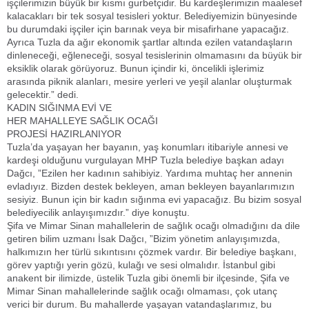
işçilerimizin büyük bir kısmı gurbetçidir. Bu kardeşlerimizin maalesef
kalacakları bir tek sosyal tesisleri yoktur. Belediyemizin bünyesinde
bu durumdaki işçiler için barınak veya bir misafirhane yapacağız.
Ayrıca Tuzla da ağır ekonomik şartlar altında ezilen vatandaşların
dinleneceği, eğleneceği, sosyal tesislerinin olmamasını da büyük bir
eksiklik olarak görüyoruz. Bunun içindir ki, öncelikli işlerimiz
arasında piknik alanları, mesire yerleri ve yeşil alanlar oluşturmak
gelecektir.” dedi.
KADIN SIĞINMA EVİ VE
HER MAHALLEYE SAĞLIK OCAĞI
PROJESİ HAZIRLANIYOR
Tuzla’da yaşayan her bayanın, yaş konumları itibariyle annesi ve
kardeşi olduğunu vurgulayan MHP Tuzla belediye başkan adayı
Dağcı, ”Ezilen her kadının sahibiyiz. Yardıma muhtaç her annenin
evladıyız. Bizden destek bekleyen, aman bekleyen bayanlarımızın
sesiyiz. Bunun için bir kadın sığınma evi yapacağız. Bu bizim sosyal
belediyecilik anlayışımızdır.” diye konuştu.
Şifa ve Mimar Sinan mahallelerin de sağlık ocağı olmadığını da dile
getiren bilim uzmanı İsak Dağcı, ”Bizim yönetim anlayışımızda,
halkımızın her türlü sıkıntısını çözmek vardır. Bir belediye başkanı,
görev yaptığı yerin gözü, kulağı ve sesi olmalıdır. İstanbul gibi
anakent bir ilimizde, üstelik Tuzla gibi önemli bir ilçesinde, Şifa ve
Mimar Sinan mahallelerinde sağlık ocağı olmaması, çok utanç
verici bir durum. Bu mahallerde yaşayan vatandaşlarımız, bu