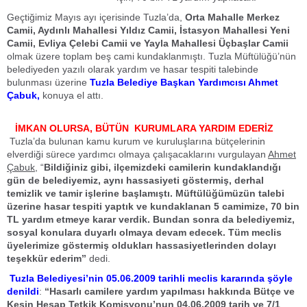
Geçtiğimiz Mayıs ayı içerisinde Tuzla’da,
Orta Mahalle Merkez
Camii, Aydınlı Mahallesi Yıldız Camii, İstasyon Mahallesi Yeni
Camii, Evliya Çelebi Camii ve Yayla Mahallesi Üçbaşlar Camii
olmak üzere toplam beş cami kundaklanmıştı. Tuzla Müftülüğü’nün
belediyeden yazılı olarak yardım ve hasar tespiti talebinde
bulunması üzerine
Tuzla Belediye Başkan Yardımcısı Ahmet
Çabuk,
konuya el attı.
İMKAN OLURSA, BÜTÜN KURUMLARA YARDIM EDERİZ
Tuzla’da bulunan kamu kurum ve kuruluşlarına bütçelerinin
elverdiği sürece yardımcı olmaya çalışacaklarını vurgulayan
Ahmet
Çabuk,
“
Bildiğiniz gibi, ilçemizdeki camilerin kundaklandığı
gün de belediyemiz, aynı hassasiyeti göstermiş, derhal
temizlik ve tamir işlerine başlamıştı. Müftülüğümüzün talebi
üzerine hasar tespiti yaptık ve kundaklanan 5 camimize, 70 bin
TL yardım etmeye karar verdik. Bundan sonra da belediyemiz,
sosyal konulara duyarlı olmaya devam edecek. Tüm meclis
üyelerimize göstermiş oldukları hassasiyetlerinden dolayı
teşekkür ederim’’
dedi.
Tuzla Belediyesi’nin 05.06.2009 tarihli meclis kararında şöyle
denildi
:
“Hasarlı camilere yardım yapılması hakkında Bütçe ve
Kesin Hesap Tetkik Komisyonu’nun 04.06.2009 tarih ve 7/1