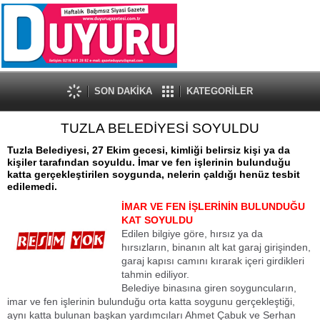
SON DAKİKA
KATEGORİLER
TUZLA BELEDİYESİ SOYULDU
Tuzla Belediyesi, 27 Ekim gecesi, kimliği belirsiz kişi ya da
kişiler tarafından soyuldu. İmar ve fen işlerinin bulunduğu
katta gerçekleştirilen soygunda, nelerin çaldığı henüz tesbit
edilemedi.
İMAR VE FEN İŞLERİNİN BULUNDUĞU
KAT SOYULDU
Edilen bilgiye göre, hırsız ya da
hırsızların, binanın alt kat garaj girişinden,
garaj kapısı camını kırarak içeri girdikleri
tahmin ediliyor.
Belediye binasına giren soyguncuların,
imar ve fen işlerinin bulunduğu orta katta soygunu gerçekleştiği,
aynı katta bulunan başkan yardımcıları Ahmet Çabuk ve Serhan