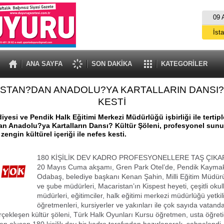
09 
İst
A
ANA SAYFA
SON DAKİKA
KATEGORİLER
İSTAN?DAN ANADOLU?YA KARTALLARIN DANSI?
KESTİ
iyesi ve Pendik Halk Eğitimi Merkezi Müdürlüğü işbirliği ile tertip
n Anadolu?ya Kartalların Dansı? Kültür Şöleni, profesyonel sun
 zengin kültürel içeriği ile nefes kesti.
180 KİŞİLİK DEV KADRO PROFESYONELLERE TAŞ ÇIKA
20 Mayıs Cuma akşamı, Gren Park Otel’de, Pendik Kayma
Odabaş, belediye başkanı Kenan Şahin, Milli Eğitim Müdür
ve şube müdürleri, Macaristan’ın Kispest heyeti, çeşitli okul
müdürleri, eğitimciler, halk eğitimi merkezi müdürlüğü yetkili
öğretmenleri, kursiyerler ve yakınları ile çok sayıda vatand
erçekleşen kültür şöleni, Türk Halk Oyunları Kursu öğretmen, usta öğreti