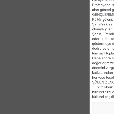
kursiyerlerin
Profesyonel s
alan gösteri g
GENÇLERİMİ
Kültür şöleni
Şahin’in kısa
olmaya yüz tu
Şahin, “Pendi
ederek, bu k
göstermeye de
doğru ve en g
tüm sivil topl
Daha sonra sö
değerlerimize
önemini vurg
katkılarından
herkese teşek
ŞÖLEN ZENG
Türk folklori
kültürel ezgi
kültürel çeşi