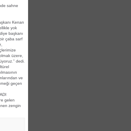
inde sahne
Başkanı Kenan
llikle yok
diye başkanı
ir çaba sarf
z,
çlerimize
 olmak üzere,
rüyoruz.” dedi.
türel
rılmasının
mlarından ve
e emeği geçen
ADI
re gelen
enen zengin