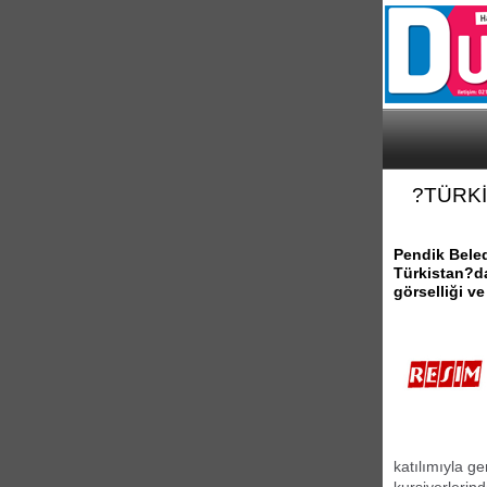
?TÜRK
Pendik Beled
Türkistan?da
görselliği ve
katılımıyla g