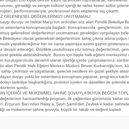
den oluşan 180 kişilik dev bir kadro tarafından hazırlanarak, sahnelendi.
unumu, görselliği ve zengin kültürel içeriği ile nefes kesen kültür şölen
rupları, performanslarıyla, profesyonel dans ekiplerine taş çıkarttı.
Z GELENEKSEL DEĞERLERİMİZİ UNUTMAMALI
, saygı duruşu ve İstiklal Marşı’nın ardından söz alan Pendik Belediye 
 bir selamlama konuşmasıyla başladı. Konuşmasında, gençlerimizin, öze
tmuş geleneksel değerlerimizi unutmaması gerektiğini vurgulayan bele
k Belediyesi olarak geleneksel değerlerimize sahip çıkma adına yoğun b
onuda yapabileceğimiz her ne varsa yapmaya azami gayret gösteriyoru
 devam edeceğiz. Özellikle unutulmaya yüz tutmuş değerlerimizi, gen
üzel şekilde aktarabilmeliyiz. Bunun için başta halk eğitimi merkezimiz
um kuruluşlarımızla devamlı olarak işbirliği içinde çalışmalarımızı sürdü
z alan Pendik Halk Eğitimi Merkezi Müdürü Binvar Kurbanoğlu’nun, kül
 sahip çıkılması ve yaşatılarak, gelecek nesillere en güzel şekliyle akta
ulayan duygu yüklü bir selamlama konuşması yaparak, programa katılı
 dolayı belediye başkanlığına, protokol üyeleri ve davetliler ile şölend
kürlerini sundu.
İN İÇERİĞİ VE MÜKEMMEL SAHNE ŞOVUYLA BÜYÜK BEĞENİ TOPL
k değerlerinin harmanlandığı program, ilk çağlardan günümüze kadar sü
leri, Erzurum Barı’ndan Halay’a, Şeyh Şamil’den Zeybek’e kadar sahnel
tliliği ve mükemmel sahne şovuyla, büyük bir takdir ve beğeni topladı.