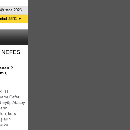
Ağustos 2026
anbul
25°C
▼
nkara
29°C
 NEFES
lenen ?
umu,
RTTI
kamı Cafer
ü Eyüp Atasoy
ların
leri, kurs
aşların
ci ve