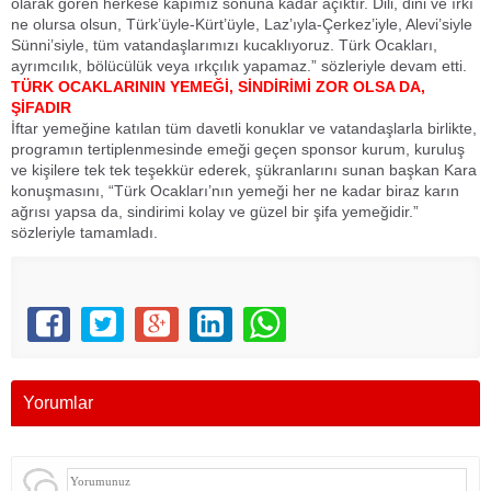
olarak gören herkese kapımız sonuna kadar açıktır. Dili, dini ve ırkı
ne olursa olsun, Türk’üyle-Kürt’üyle, Laz’ıyla-Çerkez’iyle, Alevi’siyle
Sünni’siyle, tüm vatandaşlarımızı kucaklıyoruz. Türk Ocakları,
ayrımcılık, bölücülük veya ırkçılık yapamaz.” sözleriyle devam etti.
TÜRK OCAKLARININ YEMEĞİ, SİNDİRİMİ ZOR OLSA DA,
ŞİFADIR
İftar yemeğine katılan tüm davetli konuklar ve vatandaşlarla birlikte,
programın tertiplenmesinde emeği geçen sponsor kurum, kuruluş
ve kişilere tek tek teşekkür ederek, şükranlarını sunan başkan Kara
konuşmasını, “Türk Ocakları’nın yemeği her ne kadar biraz karın
ağrısı yapsa da, sindirimi kolay ve güzel bir şifa yemeğidir.”
sözleriyle tamamladı.
Yorumlar