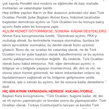
çok sayıda Pendikli okul müdürü ve eğitimciler ile bazı mahalle
muhtarları ve vatandaşlar katıldı.
Hep birlikte yapılan iftarın ve iftar duasının ardından söz alan Türk
Ocakları Pendik Şube Başkanı Ahmet Kara, hükümet tarafından
başlatılan demokrasi açılımı ve Türk Ocakları’nın bu konuya bakış
açısını ifade eden bir konuşma yaptı.
AÇILIM HİZMET GÖTÜRMEKSE, SONUNA KADAR DESTEKLERİZ
Ahmet Kara konuşmasında özetle, “Demokrasi açılımı, PKK’yı
muhatap almak, bu teröristlerle masaya oturmaksa, bunlara bir
takım ayrıcalıklar sunmaksa, bu devlet olarak bizim azzimizi
gösterir. Bunu da, ne sıradan bir vatandaş olarak, ne de Türk
Ocakları’nın bir şube başkanı olarak kabullenmemiz ve bu açılıma
olumlu yaklaşmamız mümkün değildir. Bu nedenle, Türk Ocakları
olarak bunu kabul etmiyoruz. Yok, eğer demokrasi açılımı, o
bölgeye ve o bölgede yaşayan insanlarımıza, dili, dini ve ırkı, ne
olursa olsun hizmet götürmek, bir takım imkanlardan onların da
faydalanmasını sağlamak ve bu bölgenin gelişmesine vesile
olmaksa, işte o zaman bu açılımı, biz de sonuna kadar destekleriz.”
dedi.
HİÇ BİR AYRIM YAPMADAN, HERKESİ KUCAKLIYORUZ
Başkan Kara konuşmasına, “Türk Ocakları, bugüne kadar, dil, din
ve ırk ayrımı yapmamıştır ve bundan sonra da yapmayacaktır. Türk
Ocakları olarak, Türkiye Cumhuriyeti’ni tanıyan ve kendini Türk