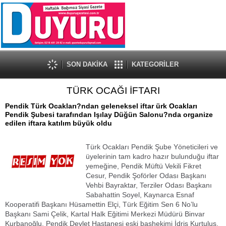
SON DAKİKA
KATEGORİLER
TÜRK OCAĞI İFTARI
Pendik Türk Ocakları?ndan geleneksel iftar ürk Ocakları
Pendik Şubesi tarafından Işılay Düğün Salonu?nda organize
edilen iftara katılım büyük oldu
Türk Ocakları Pendik Şube Yöneticileri ve
üyelerinin tam kadro hazır bulunduğu iftar
yemeğine, Pendik Müftü Vekili Fikret
Cesur, Pendik Şoförler Odası Başkanı
Vehbi Bayraktar, Terziler Odası Başkanı
Sabahattin Soyel, Kaynarca Esnaf
Kooperatifi Başkanı Hüsamettin Elçi, Türk Eğitim Sen 6 No’lu
Başkanı Sami Çelik, Kartal Halk Eğitimi Merkezi Müdürü Binvar
Kurbanoğlu, Pendik Devlet Hastanesi eski başhekimi İdris Kurtuluş,