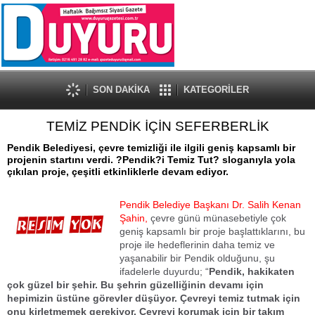
SON DAKİKA
KATEGORİLER
TEMİZ PENDİK İÇİN SEFERBERLİK
Pendik Belediyesi, çevre temizliği ile ilgili geniş kapsamlı bir
projenin startını verdi. ?Pendik?i Temiz Tut? sloganıyla yola
çıkılan proje, çeşitli etkinliklerle devam ediyor.
Pendik Belediye Başkanı Dr. Salih Kenan
Şahin,
çevre günü münasebetiyle çok
geniş kapsamlı bir proje başlattıklarını, bu
proje ile hedeflerinin daha temiz ve
yaşanabilir bir Pendik olduğunu, şu
ifadelerle duyurdu; “
Pendik, hakikaten
çok güzel bir şehir. Bu şehrin güzelliğinin devamı için
hepimizin üstüne görevler düşüyor. Çevreyi temiz tutmak için
onu kirletmemek gerekiyor. Çevreyi korumak için bir takım