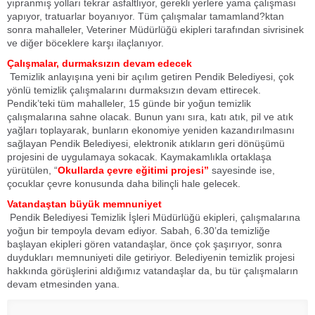
yıpranmış yolları tekrar asfaltlıyor, gerekli yerlere yama çalışması
yapıyor, tratuarlar boyanıyor. Tüm çalışmalar tamamland?ktan
sonra mahalleler, Veteriner Müdürlüğü ekipleri tarafından sivrisinek
ve diğer böceklere karşı ilaçlanıyor.
Çalışmalar, durmaksızın devam edecek
Temizlik anlayışına yeni bir açılım getiren Pendik Belediyesi, çok
yönlü temizlik çalışmalarını durmaksızın devam ettirecek.
Pendik’teki tüm mahalleler, 15 günde bir yoğun temizlik
çalışmalarına sahne olacak. Bunun yanı sıra, katı atık, pil ve atık
yağları toplayarak, bunların ekonomiye yeniden kazandırılmasını
sağlayan Pendik Belediyesi, elektronik atıkların geri dönüşümü
projesini de uygulamaya sokacak. Kaymakamlıkla ortaklaşa
yürütülen, “
Okullarda çevre eğitimi projesi”
sayesinde ise,
çocuklar çevre konusunda daha bilinçli hale gelecek.
Vatandaştan büyük memnuniyet
Pendik Belediyesi Temizlik İşleri Müdürlüğü ekipleri, çalışmalarına
yoğun bir tempoyla devam ediyor. Sabah, 6.30’da temizliğe
başlayan ekipleri gören vatandaşlar, önce çok şaşırıyor, sonra
duydukları memnuniyeti dile getiriyor. Belediyenin temizlik projesi
hakkında görüşlerini aldığımız vatandaşlar da, bu tür çalışmaların
devam etmesinden yana.