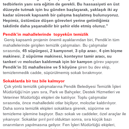
tedbirlerin yanı sıra eğitim de gerekli. Bu hassasiyeti en üst
düzeyde tutmak için bu günden başlayarak, yaklaşık iki ay
kadar sürecek kapsamlı bir çalışma başlatmış bulunuyoruz.
Hepimiz, üstümüze düşen görevleri yerine getirdiğimiz
takdirde daha yaşanabilir bir şehir elde etmiş oluruz.”
Pendik’in mahallelerinde topyekûn temizlik
Geniş kapsamlı projenin önemli ayaklarından biri, Pendik’in tüm
mahallelerinde girişilen temizlik çalışmaları. Bu çalışmalar
sırasında,
45 süpürgeci,
2 kamyonet
,
3 çöp arac
ı,
4 çim biçme
makines
i,
2 süpürme makinesi, konteynır tamir aracı, su
tankeri
ve
molozları kaldırmak için bir kamyon
görev yapıyor.
Pendik’in 31 mahallesine ve 5 köyüne
giren bu dev ekip,
temizlenmedik cadde, süpürülmemiş sokak bırakmıyor.
Sokaklarda bir t
oz
bile kalmıyor
Çok yönlü temizlik çalışmalarına Pendik Belediyesi Temizlik İşleri
Müdürlüğü’nün yanı sıra, Park ve Bahçeler, Destek Hizmetleri ve
Veteriner Müdürlüğü ekipleri de katılıyor. Toplu çalışmalar
sırasında, önce mahalledeki otlar biçiliyor, molozlar kaldırılıyor.
Daha sonra temizlik ekipleri sokaklara girerek, süpürme ve
temizleme işlemine başlıyor. Bazı sokak ve caddeler, özel araçlar ile
yıkanıyor. Sokaklar pırıl pırıl olduktan sonra, sıra küçük bazı
onarımların yapılmasına geliyor. Fen İşleri Müdürlüğü ekipleri,