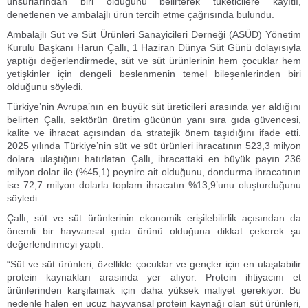
unsurlarından biri olduğunu belirterek tüketicilere kayıtlı,
denetlenen ve ambalajlı ürün tercih etme çağrısında bulundu.
Ambalajlı Süt ve Süt Ürünleri Sanayicileri Derneği (ASÜD) Yönetim
Kurulu Başkanı Harun Çallı, 1 Haziran Dünya Süt Günü dolayısıyla
yaptığı değerlendirmede, süt ve süt ürünlerinin hem çocuklar hem
yetişkinler için dengeli beslenmenin temel bileşenlerinden biri
olduğunu söyledi.
Türkiye’nin Avrupa’nın en büyük süt üreticileri arasında yer aldığını
belirten Çallı, sektörün üretim gücünün yanı sıra gıda güvencesi,
kalite ve ihracat açısından da stratejik önem taşıdığını ifade etti.
2025 yılında Türkiye’nin süt ve süt ürünleri ihracatının 523,3 milyon
dolara ulaştığını hatırlatan Çallı, ihracattaki en büyük payın 236
milyon dolar ile (%45,1) peynire ait olduğunu, dondurma ihracatının
ise 72,7 milyon dolarla toplam ihracatın %13,9’unu oluşturduğunu
söyledi.
Çallı, süt ve süt ürünlerinin ekonomik erişilebilirlik açısından da
önemli bir hayvansal gıda ürünü olduğuna dikkat çekerek şu
değerlendirmeyi yaptı:
“Süt ve süt ürünleri, özellikle çocuklar ve gençler için en ulaşılabilir
protein kaynakları arasında yer alıyor. Protein ihtiyacını et
ürünlerinden karşılamak için daha yüksek maliyet gerekiyor. Bu
nedenle halen en ucuz hayvansal protein kaynağı olan süt ürünleri,