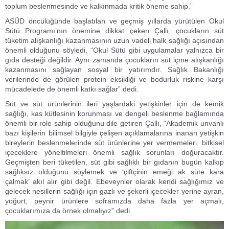
toplum beslenmesinde ve kalkınmada kritik öneme sahip.”
ASÜD öncülüğünde başlatılan ve geçmiş yıllarda yürütülen Okul
Sütü Programı’nın önemine dikkat çeken Çallı, çocukların süt
tüketim alışkanlığı kazanmasının uzun vadeli halk sağlığı açısından
önemli olduğunu söyledi, “Okul Sütü gibi uygulamalar yalnızca bir
gıda desteği değildir. Aynı zamanda çocukların süt içme alışkanlığı
kazanmasını sağlayan sosyal bir yatırımdır. Sağlık Bakanlığı
verilerinde de görülen protein eksikliği ve bodurluk riskine karşı
mücadelede de önemli katkı sağlar” dedi.
Süt ve süt ürünlerinin ileri yaşlardaki yetişkinler için de kemik
sağlığı, kas kütlesinin korunması ve dengeli beslenme bağlamında
önemli bir role sahip olduğunu dile getiren Çallı, “Akademik unvanlı
bazı kişilerin bilimsel bilgiyle çelişen açıklamalarına inanan yetişkin
bireylerin beslenmelerinde süt ürünlerine yer vermemeleri, bitkisel
içeceklere yöneltilmeleri önemli sağlık sorunları doğuracaktır.
Geçmişten beri tüketilen, süt gibi sağlıklı bir gıdanın bugün kalkıp
sağlıksız olduğunu söylemek ve ‘çiftçinin emeği ak süte kara
çalmak’ akıl alır gibi değil. Ebeveynler olarak kendi sağlığımız ve
gelecek nesillerin sağlığı için gazlı ve şekerli içecekler yerine ayran,
yoğurt, peynir ürünlere soframızda daha fazla yer açmalı,
çocuklarımıza da örnek olmalıyız” dedi.