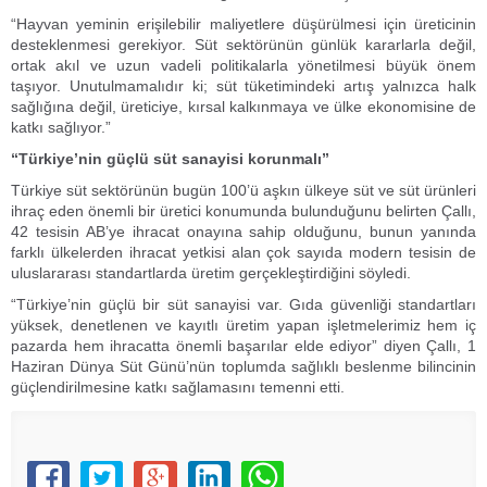
“Hayvan yeminin erişilebilir maliyetlere düşürülmesi için üreticinin
desteklenmesi gerekiyor. Süt sektörünün günlük kararlarla değil,
ortak akıl ve uzun vadeli politikalarla yönetilmesi büyük önem
taşıyor. Unutulmamalıdır ki; süt tüketimindeki artış yalnızca halk
sağlığına değil, üreticiye, kırsal kalkınmaya ve ülke ekonomisine de
katkı sağlıyor.”
“Türkiye’nin güçlü süt sanayisi korunmalı”
Türkiye süt sektörünün bugün 100’ü aşkın ülkeye süt ve süt ürünleri
ihraç eden önemli bir üretici konumunda bulunduğunu belirten Çallı,
42 tesisin AB’ye ihracat onayına sahip olduğunu, bunun yanında
farklı ülkelerden ihracat yetkisi alan çok sayıda modern tesisin de
uluslararası standartlarda üretim gerçekleştirdiğini söyledi.
“Türkiye’nin güçlü bir süt sanayisi var. Gıda güvenliği standartları
yüksek, denetlenen ve kayıtlı üretim yapan işletmelerimiz hem iç
pazarda hem ihracatta önemli başarılar elde ediyor” diyen Çallı, 1
Haziran Dünya Süt Günü’nün toplumda sağlıklı beslenme bilincinin
güçlendirilmesine katkı sağlamasını temenni etti.