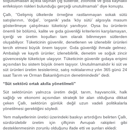
soğutulmadan açıkta taşınan çiğ sütlerde, zoonotik ve gıda kaynaklı
enfeksiyon riskleri bulunduğu gerçeği unutulmamalı” diye konuştu.
Çallı, “Gelişmiş ülkelerde örneğine rastlanmayan sokak sütü
satışlarının, ‘doğal’, ‘organik’ yada ‘köy sütü’ algısıyla masum
gösterilmeye çalışılması tüketiciyi yanıltıyor. Oysa bu ürünlerin
önemli bir bölümü, kalite ve gıda güvenliği kriterlerini karşılamayan,
içeriği ve üretim koşulları tam olarak bilinmeyen sütlerden
oluşabiliyor. Tüketicinin güvenilir, denetlenen ve izlenebilir ürünleri
tercih etmesi büyük önem taşıyor. Gıda güvenliği ihmale gelmez.
Ambalajlı ve kayıtlı ürünler; izlenebilirlik, denetim ve soğuk zincir
güvencesiyle tüketiciye ulaşıyor. Tüketicinin güvenilir gıdaya erişimi
açısından bu sistem büyük önem taşıyor. Unutulmamalıdır ki süt ve
süt ürünleri üretim tesislerimiz, satış noktalarımız yılın 365 günü 24
saat Tarım ve Orman Bakanlığımızın denetimindedir” dedi.
“Süt sektörü ortak akılla yönetilmeli”
Süt sektörünün yalnızca üretim değil, tarım, hayvancılık, halk
sağlığı ve ekonomi açısından stratejik bir alan olduğuna dikkat
çeken Çallı, sektörün günlük değil uzun vadeli politikalarla
yönetilmesi gerektiğini söyledi.
Yem maliyetlerinin üretici üzerindeki baskıyı artırdığını belirten Çallı,
sürdürülebilir üretim için çiftçinin Avrupalı rakipleri gibi
desteklenmesinin zorunlu olduğunu ifade etti ve şunları ekledi: