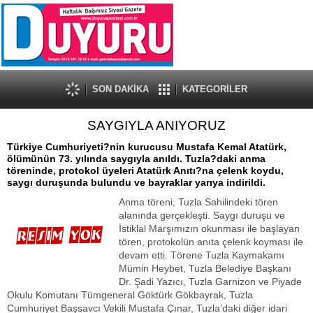
SON DAKİKA
KATEGORİLER
SAYGIYLA ANIYORUZ
Türkiye Cumhuriyeti?nin kurucusu Mustafa Kemal Atatürk,
ölümünün 73. yılında saygıyla anıldı. Tuzla?daki anma
töreninde, protokol üyeleri Atatürk Anıtı?na çelenk koydu,
saygı duruşunda bulundu ve bayraklar yarıya indirildi.
Anma töreni, Tuzla Sahilindeki tören
alanında gerçekleşti. Saygı duruşu ve
İstiklal Marşımızın okunması ile başlayan
tören, protokolün anıta çelenk koyması ile
devam etti. Törene Tuzla Kaymakamı
Mümin Heybet, Tuzla Belediye Başkanı
Dr. Şadi Yazıcı, Tuzla Garnizon ve Piyade
Okulu Komutanı Tümgeneral Göktürk Gökbayrak, Tuzla
Cumhuriyet Başsavcı Vekili Mustafa Çınar, Tuzla’daki diğer idari