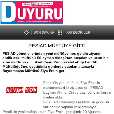
SON DAKİKA
KATEGORİLER
PESİAD MÜFTÜYE GİTTİ
PESİAD yöneticilerinden yeni müftüye hoş geldin ziyareti
endik eski müftüsü Süleyman Aktaş?tan boşalan ve uzun bir
süre müftü vekili Fikret Cesur?un vekalet ettiği Pendik
Müftülüğü?ne, geçtiğimiz günlerde yapılan atamayla
Bayrampaşa Müftüsü Ziya Ersin get
Pendik’in yeni müftüsü Ziya Ersin’in
makamındaki ilk ziyaretçileri, PESİAD
Başkanı Ahmet Cin ve bazı yönetim kurulu
üyeleri oldu.
Bir süredir Bayrampaşa Müftüsü görevini
yürüten ve yapılan yeni atamayla
Pendik’in yeni müftüsü olan Ziya Ersin, geçtiğimiz 20 Ağustos