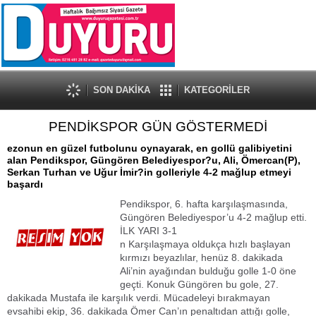
SON DAKİKA
KATEGORİLER
PENDİKSPOR GÜN GÖSTERMEDİ
ezonun en güzel futbolunu oynayarak, en gollü galibiyetini
alan Pendikspor, Güngören Belediyespor?u, Ali, Ömercan(P),
Serkan Turhan ve Uğur İmir?in golleriyle 4-2 mağlup etmeyi
başardı
Pendikspor, 6. hafta karşılaşmasında,
Güngören Belediyespor’u 4-2 mağlup etti.
İLK YARI 3-1
n Karşılaşmaya oldukça hızlı başlayan
kırmızı beyazlılar, henüz 8. dakikada
Ali’nin ayağından bulduğu golle 1-0 öne
geçti. Konuk Güngören bu gole, 27.
dakikada Mustafa ile karşılık verdi. Mücadeleyi bırakmayan
evsahibi ekip, 36. dakikada Ömer Can’ın penaltıdan attığı golle,