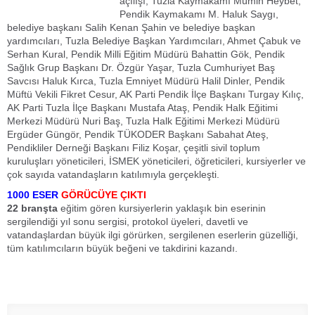
açılışı, Tuzla Kaymakamı Mümin Heybet,
Pendik Kaymakamı M. Haluk Saygı,
belediye başkanı Salih Kenan Şahin ve belediye başkan
yardımcıları, Tuzla Belediye Başkan Yardımcıları, Ahmet Çabuk ve
Serhan Kural, Pendik Milli Eğitim Müdürü Bahattin Gök, Pendik
Sağlık Grup Başkanı Dr. Özgür Yaşar, Tuzla Cumhuriyet Baş
Savcısı Haluk Kırca, Tuzla Emniyet Müdürü Halil Dinler, Pendik
Müftü Vekili Fikret Cesur, AK Parti Pendik İlçe Başkanı Turgay Kılıç,
AK Parti Tuzla İlçe Başkanı Mustafa Ataş, Pendik Halk Eğitimi
Merkezi Müdürü Nuri Baş, Tuzla Halk Eğitimi Merkezi Müdürü
Ergüder Güngör, Pendik TÜKODER Başkanı Sabahat Ateş,
Pendikliler Derneği Başkanı Filiz Koşar, çeşitli sivil toplum
kuruluşları yöneticileri, İSMEK yöneticileri, öğreticileri, kursiyerler ve
çok sayıda vatandaşların katılımıyla gerçekleşti.
1000 ESER
GÖRÜCÜYE ÇIKTI
22 branşta
eğitim gören kursiyerlerin yaklaşık bin eserinin
sergilendiği yıl sonu sergisi, protokol üyeleri, davetli ve
vatandaşlardan büyük ilgi görürken, sergilenen eserlerin güzelliği,
tüm katılımcıların büyük beğeni ve takdirini kazandı.