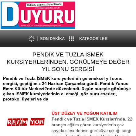
SON DAKİKA
KATEGORİLER
PENDİK VE TUZLA İSMEK
KURSİYERLERİNDEN, GÖRÜLMEYE DEĞER
YIL SONU SERGİSİ
Pendik ve Tuzla İSMEK kursiyerlerinin geleneksel yıl sonu
sergisi, geçtiğimiz 24 Haziran Çarşamba günü, Pendik Yunus
Emre Kültür Merkezi?nde düzenlendi. 3 gün süreyle görücüye
çıkan İSMEK kursiyerlerinin el emeği, göz nuru eserleri,
protokol üyeleri ve da
ÜST DÜZEY VE YOĞUN KATILIM
Pendik ve Tuzla İSMEK Kursları’nda
, 22
branşta eğitim gören kursiyerlerin çok
sayıdaki eserlerinin görücüye çıktığı sergi