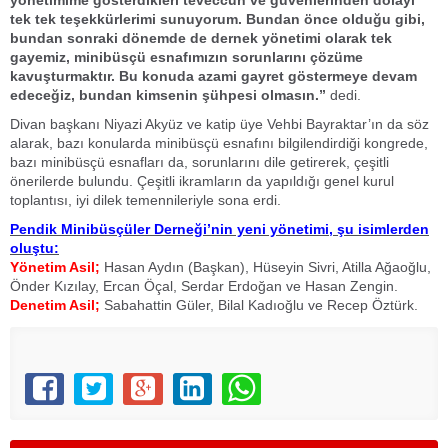
yönetimime gösterdikleri teveccüh ve güvenlerinden dolayı
tek tek teşekkürlerimi sunuyorum. Bundan önce olduğu gibi,
bundan sonraki dönemde de dernek yönetimi olarak tek
gayemiz, minibüsçü esnafımızın sorunlarını çözüme
kavuşturmaktır. Bu konuda azami gayret göstermeye devam
edeceğiz, bundan kimsenin şühpesi olmasın.”
dedi.
Divan başkanı Niyazi Akyüz ve katip üye Vehbi Bayraktar’ın da söz
alarak, bazı konularda minibüsçü esnafını bilgilendirdiği kongrede,
bazı minibüsçü esnafları da, sorunlarını dile getirerek, çeşitli
önerilerde bulundu. Çeşitli ikramların da yapıldığı genel kurul
toplantısı, iyi dilek temennileriyle sona erdi.
Pendik Minibüsçüler Derneği’nin yeni yönetimi, şu isimlerden
oluştu:
Yönetim Asil;
Hasan Aydın (Başkan), Hüseyin Sivri, Atilla Ağaoğlu,
Önder Kızılay, Ercan Öçal, Serdar Erdoğan ve Hasan Zengin.
Denetim Asil;
Sabahattin Güler, Bilal Kadıoğlu ve Recep Öztürk.