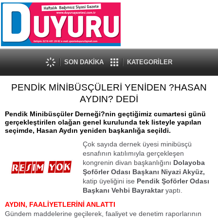
SON DAKİKA
KATEGORİLER
PENDİK MİNİBÜSÇÜLERİ YENİDEN ?HASAN
AYDIN? DEDİ
Pendik Minibüsçüler Derneği?nin geçtiğimiz cumartesi günü
gerçekleştirilen olağan genel kurulunda tek listeyle yapılan
seçimde, Hasan Aydın yeniden başkanlığa seçildi.
Çok sayıda dernek üyesi minibüsçü
esnafının katılımıyla gerçekleşen
kongrenin divan başkanlığını
Dolayoba
Şoförler Odası Başkanı Niyazi Akyüz,
katip üyeliğini ise
Pendik Şoförler Odası
Başkanı Vehbi Bayraktar
yaptı.
AYDIN, FAALİYETLERİNİ ANLATTI
Gündem maddelerine geçilerek, faaliyet ve denetim raporlarının