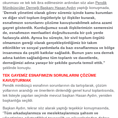
okunması ve tek tek ibra edilmesinin ardından söz alan
Pendik
Münibüsçüler Derneği Başkanı Hasan Aydın
yaptığı konuşmada,
“
Dernek yönetimi olarak görev süremiz içinde kamu kurumları
ve diğer sivil toplum örgütleriyle iyi ilişkiler kurarak,
esnafımızın sorunlarını çözüme kavuşturabilmek adına azami
gayret gösterdik. Kurduğumuz sıcak ilişkilerimizin semeresini
de, esnafımızın menfaatleri doğrultusunda bir çok yerde
fazlasıyla aldık. Ayrıca bu süreçte, bir sivil toplum örgütü
olmamızın gereği olarak gerçekleştirdiğimiz bir takım
etkinlikler ve sosyal yardımlarla da bazı esnaflarımıza ve bölge
insanımıza da çeşitli katkılar sağladık. Bunun yanı sıra dernek
adına katılım sağladığımız tüm toplantı ve davetlerde,
derneğimizi adına yaraşır bir şekilde gururla temsil ettik.”
şeklinde konuştu.
TEK GAYEMİZ ESNAFIMIZIN SORUNLARINI ÇÖZÜME
KAVUŞTURMAK
Pendik minibüsçü esnafının sorunlarının da tartışılarak, çözüm
yollarının arandığı ve önerilerin dinlendiği genel kurul toplantısında,
tek listeyle yapılan seçimde mevcut başkan Hasan Aydın, yeniden
başkanlığa seçildi.
Başkan Aydın, tekrar söz alarak yaptığı teşekkür konuşmasında,
“
Tüm arkadaşlarımıza ve meslektaşlarımıza şahsım ve