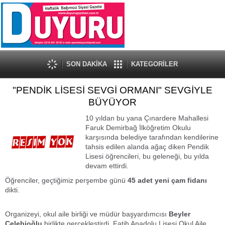
SON DAKİKA
KATEGORİLER
"PENDİK LİSESİ SEVGİ ORMANI" SEVGİYLE
BÜYÜYOR
10 yıldan bu yana Çınardere Mahallesi
Faruk Demirbağ İlköğretim Okulu
karşısında belediye tarafından kendilerine
tahsis edilen alanda ağaç diken Pendik
Lisesi öğrencileri, bu geleneği, bu yılda
devam ettirdi.
Öğrenciler, geçtiğimiz perşembe günü
45 adet yeni çam fidanı
dikti.
Organizeyi, okul aile birliği ve müdür başyardımcısı
Beyler
Çelebioğlu
birlikte gerçekleştirdi. Fatih Anadolu Lisesi Okul Aile