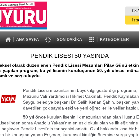
08 
İst
A
ANA SAYFA
SON DAKİKA
KATEGORİLER
PENDİK LİSESİ 50 YAŞINDA
neksel olarak düzenlenen Pendik Lisesi Mezunları Pilav Günü etkinl
 yapılan program, bu yıl lisenin kuruluşunun 50. yılı olması müna
amlı ve coşkuluydu.
Pendik Lisesi mezunlarının büyük ilgi gösterdiği programa, 
Mezunu Vali Yardımcısı Hikmet Çakmak, Pendik Kaymakam
Saygı, belediye başkanı Dr. Salih Kenan Şahin, başkan yard
davetliler, çok sayıda eski ve yeni öğreciler ile veliler katıldı.
50 yıl önce
kurulan lisenin ilk mezunlarından olan Hüsnü E
sesi’nden sonra Anadolu Yakası’nın en eski okulu olan ve ilk eğitimine 
başlayan Pendik Lisesi’nin tarihçesini anlattı. Okul hakkında kısa bir bi
na bir konuşma yapan Erişman, kurumsal kimliğin önemine vurgu yaptı