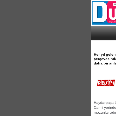
Her yıl gele
çerçevesinde
daha bir anl
Haydarpaşa Li
Camii yerinde 
mezunlar adı