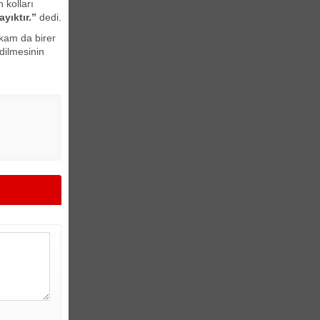
 kolları
yıktır.”
dedi.
akam da birer
edilmesinin