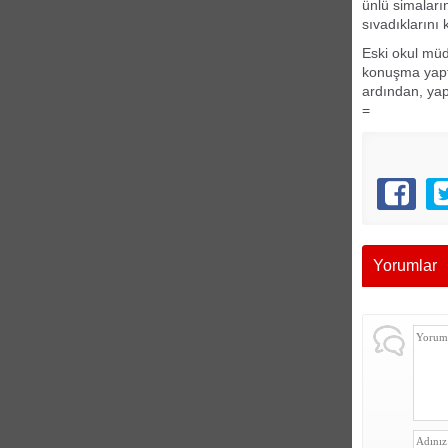
ünlü simaları
sıvadıkların
Eski okul müd
konuşma yaptı.
ardından, yap
=
Yorumlar