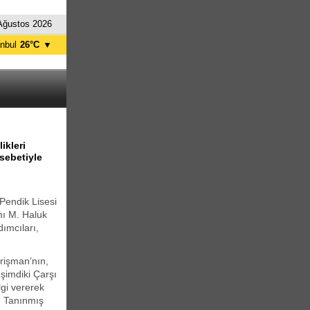
Ağustos 2026
anbul
26°C
▼
nkara
29°C
ikleri
sebetiyle
Pendik Lisesi
ı M. Haluk
ımcıları,
rişman’nın,
şimdiki Çarşı
lgi vererek
. Tanınmış