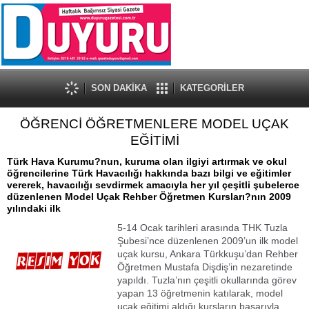
SON DAKİKA
KATEGORİLER
ÖĞRENCİ ÖĞRETMENLERE MODEL UÇAK
EĞİTİMİ
Türk Hava Kurumu?nun, kuruma olan ilgiyi artırmak ve okul
öğrencilerine Türk Havacılığı hakkında bazı bilgi ve eğitimler
vererek, havacılığı sevdirmek amacıyla her yıl çeşitli şubelerce
düzenlenen Model Uçak Rehber Öğretmen Kursları?nın 2009
yılındaki ilk
5-14 Ocak tarihleri arasında THK Tuzla
Şubesi’nce düzenlenen 2009’un ilk model
uçak kursu, Ankara Türkkuşu’dan Rehber
Öğretmen Mustafa Dişdiş’in nezaretinde
yapıldı. Tuzla’nın çeşitli okullarında görev
yapan 13 öğretmenin katılarak, model
uçak eğitimi aldığı kursların başarıyla