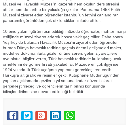
Müzesi ve Havacılık Müzesi'ni gezerek hem okulun ders stresini
attılar hem de tarihte bir yolculuğa çıktılar. Panorama 1453 Fetih
Müzesi'ni ziyaret eden öğrenciler İstanbul'un fethini canlandıran
panoramik görüntüden çok etkilendiklerini ifade ettiler.
10 bine yakın figürün resmedildiği müzede öğrenciler, mehter marşı
eşliğinde müzeyi ziyaret ederek hoşça vakit geçirdiler. Daha sonra
Yeşilköy'de bulunan Havacılık Müzesi'ni ziyaret eden öğrenciler
burada Dünya havacılık tarihine geçmiş önemli gelişmeleri maket,
model ve dokümanlarla gözler önüne seren, gelen ziyaretçilere
aydınlatıcı bilgiler veren, Türk havacılık tarihinde kullanılmış uçak
örneklerini de görme fırsatı yakaladılar. Müzede en çok ilgiyi ise
1924 yılında ilk Türk uçağının yapımını gerçekleştiren Vecihi
Hürkuş'a ait grafik ve resimler çekti. Kütüphane Müdürlüğü'nden
yapılan açıklamada gezilerin yıl sonuna kadar düzenli olarak
gerçekleştirileceği ve öğrencilerin tarih bilinci konusunda
bilinçlendirilmesine devam edileceği belirtildi.