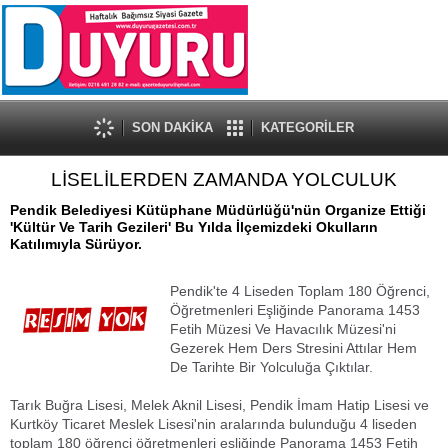
SON DAKİKA
KATEGORİLER
LİSELİLERDEN ZAMANDA YOLCULUK
Pendik Belediyesi Kütüphane Müdürlüğü'nün Organize Ettiği
'Kültür Ve Tarih Gezileri' Bu Yılda İlçemizdeki Okulların
Katılımıyla Sürüyor.
Pendik'te 4 Liseden Toplam 180 Öğrenci,
Öğretmenleri Eşliğinde Panorama 1453
Fetih Müzesi Ve Havacılık Müzesi'ni
Gezerek Hem Ders Stresini Attılar Hem
De Tarihte Bir Yolculuğa Çıktılar.
Tarık Buğra Lisesi, Melek Aknil Lisesi, Pendik İmam Hatip Lisesi ve
Kurtköy Ticaret Meslek Lisesi'nin aralarında bulunduğu 4 liseden
toplam 180 öğrenci öğretmenleri eşliğinde Panorama 1453 Fetih