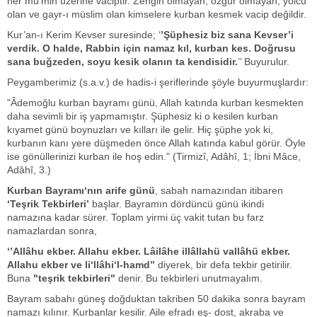
her mü'min üzerine vaciptir. Zengin olmayan, özgür olmayan, yolcu
olan ve gayr-ı müslim olan kimselere kurban kesmek vacip değildir.
Kur’an-ı Kerim Kevser suresinde; ‘
’Şüphesiz biz sana Kevser’i
verdik. O halde, Rabbin için namaz kıl, kurban kes. Doğrusu
sana buğzeden, soyu kesik olanın ta kendisidir.
’’ Buyurulur.
Peygamberimiz (s.a.v.) de hadis-i şeriflerinde şöyle buyurmuşlardır:
"Âdemoğlu kurban bayramı günü, Allah katında kurban kesmekten
daha sevimli bir iş yapmamıştır. Şüphesiz ki o kesilen kurban
kıyamet günü boynuzları ve kılları ile gelir. Hiç şüphe yok ki,
kurbanın kanı yere düşmeden önce Allah katında kabul görür. Öyle
ise gönüllerinizi kurban ile hoş edin." (Tirmizî, Adâhî, 1; İbni Mâce,
Adâhî, 3.)
Kurban Bayramı‘nın arife günü
, sabah namazından itibaren
‘Teşrik Tekbirleri’
başlar. Bayramın dördüncü günü ikindi
namazına kadar sürer. Toplam yirmi üç vakit tutan bu farz
namazlardan sonra,
‘’Allâhu ekber. Allahu ekber. Lâilâhe illâllahü vallâhü ekber.
Allahu ekber ve li‘llâhi‘l-hamd’’
diyerek, bir defa tekbir getirilir.
Buna
"teşrik tekbirleri"
denir. Bu tekbirleri unutmayalım.
Bayram sabahı güneş doğduktan takriben 50 dakika sonra bayram
namazı kılınır. Kurbanlar kesilir. Aile efradı eş- dost, akraba ve