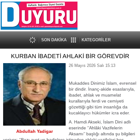
SON DAKİKA
KATEGORİLER
KURBAN İBADETİ AHLAKİ BİR GÖREVDİR
26 Mayıs 2026 Salı 15:13
Mukaddes Dinimiz İslam, evrensel
bir dindir. İnanç-akide esaslarıyla,
ibadet, ahlak ve muamelat
kurallarıyla ferdi ve cemiyeti
gözettiği gibi tüm insanlığa da
kucaklayıcı hükümler icra eder.
A. Hamdi Akseki, İslam Dini adlı
eserinde ‘’Ahlâki Vazifelerin
Abdullah Yadigar
Aksamı’’ başlığı altında şu bilgileri
veriyor; ‘’Bazı ayet ve hadislere istinaden ahlaki vazifeleri beş