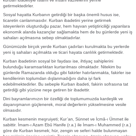
kurban ibadetiyle İslami ve insani vazifelerini yerine
getirmektedirler.
Sosyal hayatta Kurbanın getirdiği bir başka önemli husus ise,
ticaretin canlanmasıdır. Kurban ibadetini yerine getirmek
isteyenlerin oluşturduğu pazar, hem hayvan yetiştiriciliği yapanlara
ekonomik alanda kazançlar sağlamakta hem de bu günlerde yeni iş
sahaları açılmasına sebep olmaktadırlar.
Günümüzde birçok yerde Kurban çadırları kurulmakta bu yerlerde
yeni iş sahaları açılmakta ve ticari hayata canlılık getirmektedir.
Kurban ibadetinin sosyal bir faydası ise, ihtiyaç sahiplerini
bulunduğu karamsarlıktan kurtarılması olmaktadır. Nitekim bu
günlerde Ramazanda olduğu gibi fakirler hatırlanmakta, fakirler ise
kendilerinin toplumdan dışlanmadığını daha iyi fark
edebilmektedirler. Bu sebeple Kurban ibadeti, fakirin sofrasına tat
getirdiği gibi yüzüne neşe getiren bir ibadettir.
Dini bayramlarımızın bir özelliği de toplumumuzda kardeşlik ve
dayanışmanın güçlenerek, moral değerlerin yükselmesine vesile
olmasıdır.
Kurban kesmenin meşruiyeti; Kur’an, Sünnet ve İcmâ-ı Ümmet ile
sabittir. İmam-ı Azam Ebû Hanife (r.a.) ile İmam-ı Muhammed (r.a.)
göre de Kurban kesmek; hür, zengin ve seferi halde bulunmayan