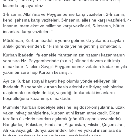
kısımda toplayabiliriz:
1-İnsanın, Allah’ına ve Peygamberine karşı vazifeleri, 2-İnsanın,
kendi şahsına karşı vazifeleri, 3-İnsanın, ailesine karşı vazifeleri, 4-
İnsanın, memleket ve milletine karşı vazifeleri, 5-İnsanın, bütün
insanlara karşı vazifeleri.’’
Müslüman, Kurban ibadetini yerine getirmekle yukarıda sayılan
ahlaki görevlerinden bir kısmını da yerine getirmiş olmaktadır.
Kurban ibadetini ifa etmekle Yaratanımızın rızasını kazanmanın
yanı sıra Hz. Peygamberinde (s.a.s.) sünneti devam ettirilmiş
olmaktadır. Nitekim Sevgili Peygamberimiz vefatına kadar on yıla
yakın bir süre hep Kurban kesmiştir.
Ayrıca Kurban sosyal hayatı hep olumlu yönde etkileyen bir
ibadettir. Bu sebeple kurban kesip etlerini de ihtiyaç sahiplerine
ulaştırmak suretiyle de kişi, yaşadığı toplumdaki insanların
hoşnutluğunu kazanmış olmaktadır.
Müminler Kurban ibadetiyle ailesine, eş dost-komşularına, uzak
yakın ihtiyaç sahiplerine, kurban etini ikram etmektedir. Diğer
taraftan ülkelerin sınırları aşılarak (gönüllü organizasyonlarla)
Bangladeş, Pakistan, Hindistan, Afganistan, Filistin, Çeçenistan,
Afrika, Asya gibi dünya üzerindeki fakir ve yoksul insanlara da