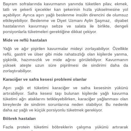
Bayram sofralarında kavurmanın yanında tüketilen pilav, ekmek,
tatlı ve şekerli içecekler kan şekerinin hızla yükselmesine yol
açabiliyor. Ayrıca aşırı yağlı beslenme insülin direncini de olumsuz
etkileyebiliyor. Beslenme ve Diyet Uzmanı Aylin Şaşmaz, diyabet
hastalarının kavurmayı sebze ve salata ile birlikte, dengeli
porsiyonlarla tüketmeleri gerektiğine dikkat çekiyor.
Mide ve reflü hastaları
Yağlı ve ağır pişirilen kavurmalar mideyi zorlayabiliyor. Özellikle
reflü, gastrit ve ülser gibi mide rahatsızlığı olan kişilerde yanma,
şişkinlik, hazımsızlık ve mide ağrısı görülebiliyor. Kavurmanın
yüksek ateşte uzun süre pişirilmesi de sindirimi daha da
zorlaştırabiliyor.
Karaciğer ve safra kesesi problemi olanlar
Aşırı yağlı et tüketimi karaciğer ve safra kesesinin yükünü
artırabiliyor. Safra kesesi taşı bulunan kişilerde yağlı kavurma
tüketimi ağrı ataklarını tetikleyebilirken, karaciğer yağlanması olan
bireylerde de sindirim sorunlarına neden olabiliyor. Bu nedenle
daha az yağlı ve küçük porsiyonlu tüketmek gerekiyor.
Böbrek hastaları
Fazla protein tüketimi böbreklerin çalışma yükünü artırarak