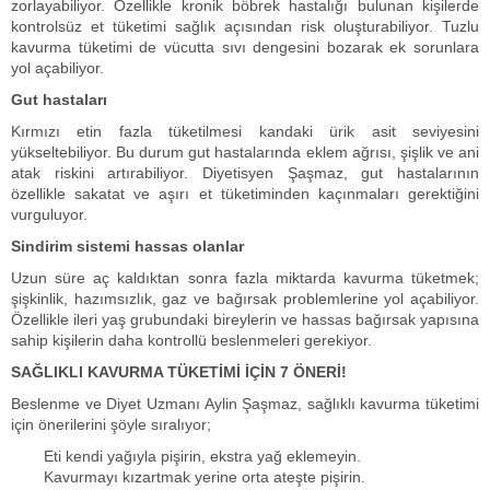
zorlayabiliyor. Özellikle kronik böbrek hastalığı bulunan kişilerde
kontrolsüz et tüketimi sağlık açısından risk oluşturabiliyor. Tuzlu
kavurma tüketimi de vücutta sıvı dengesini bozarak ek sorunlara
yol açabiliyor.
Gut hastaları
Kırmızı etin fazla tüketilmesi kandaki ürik asit seviyesini
yükseltebiliyor. Bu durum gut hastalarında eklem ağrısı, şişlik ve ani
atak riskini artırabiliyor. Diyetisyen Şaşmaz, gut hastalarının
özellikle sakatat ve aşırı et tüketiminden kaçınmaları gerektiğini
vurguluyor.
Sindirim sistemi hassas olanlar
Uzun süre aç kaldıktan sonra fazla miktarda kavurma tüketmek;
şişkinlik, hazımsızlık, gaz ve bağırsak problemlerine yol açabiliyor.
Özellikle ileri yaş grubundaki bireylerin ve hassas bağırsak yapısına
sahip kişilerin daha kontrollü beslenmeleri gerekiyor.
SAĞLIKLI KAVURMA TÜKETİMİ İÇİN 7 ÖNERİ!
Beslenme ve Diyet Uzmanı Aylin Şaşmaz, sağlıklı kavurma tüketimi
için önerilerini şöyle sıralıyor;
Eti kendi yağıyla pişirin, ekstra yağ eklemeyin.
Kavurmayı kızartmak yerine orta ateşte pişirin.