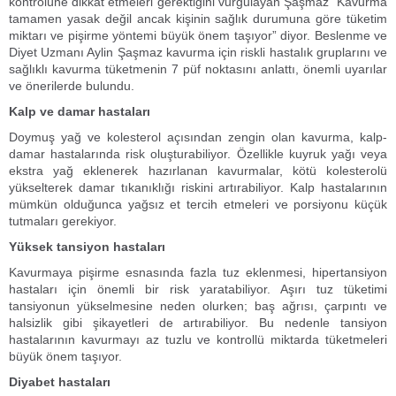
kontrolüne dikkat etmeleri gerektiğini vurgulayan Şaşmaz “Kavurma
tamamen yasak değil ancak kişinin sağlık durumuna göre tüketim
miktarı ve pişirme yöntemi büyük önem taşıyor” diyor. Beslenme ve
Diyet Uzmanı Aylin Şaşmaz kavurma için riskli hastalık gruplarını ve
sağlıklı kavurma tüketmenin 7 püf noktasını anlattı, önemli uyarılar
ve önerilerde bulundu.
Kalp ve damar hastaları
Doymuş yağ ve kolesterol açısından zengin olan kavurma, kalp-
damar hastalarında risk oluşturabiliyor. Özellikle kuyruk yağı veya
ekstra yağ eklenerek hazırlanan kavurmalar, kötü kolesterolü
yükselterek damar tıkanıklığı riskini artırabiliyor. Kalp hastalarının
mümkün olduğunca yağsız et tercih etmeleri ve porsiyonu küçük
tutmaları gerekiyor.
Yüksek tansiyon hastaları
Kavurmaya pişirme esnasında fazla tuz eklenmesi, hipertansiyon
hastaları için önemli bir risk yaratabiliyor. Aşırı tuz tüketimi
tansiyonun yükselmesine neden olurken; baş ağrısı, çarpıntı ve
halsizlik gibi şikayetleri de artırabiliyor. Bu nedenle tansiyon
hastalarının kavurmayı az tuzlu ve kontrollü miktarda tüketmeleri
büyük önem taşıyor.
Diyabet hastaları