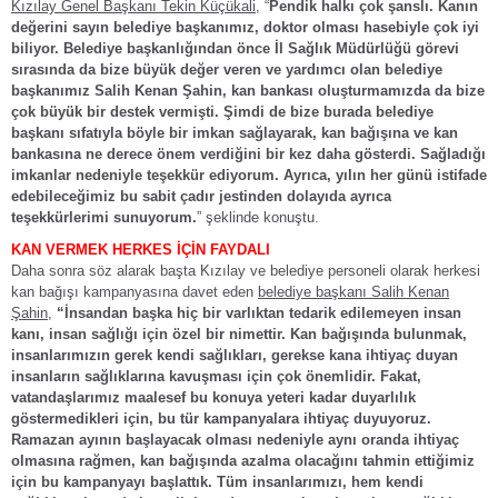
Kızılay Genel Başkanı Tekin Küçükali,
“
Pendik halkı çok şanslı. Kanın
değerini sayın belediye başkanımız, doktor olması hasebiyle çok iyi
biliyor. Belediye başkanlığından önce İl Sağlık Müdürlüğü görevi
sırasında da bize büyük değer veren ve yardımcı olan belediye
başkanımız Salih Kenan Şahin, kan bankası oluşturmamızda da bize
çok büyük bir destek vermişti. Şimdi de bize burada belediye
başkanı sıfatıyla böyle bir imkan sağlayarak, kan bağışına ve kan
bankasına ne derece önem verdiğini bir kez daha gösterdi. Sağladığı
imkanlar nedeniyle teşekkür ediyorum. Ayrıca, yılın her günü istifade
edebileceğimiz bu sabit çadır jestinden dolayıda ayrıca
teşekkürlerimi sunuyorum.
” şeklinde konuştu.
KAN VERMEK HERKES İÇİN FAYDALI
Daha sonra söz alarak başta Kızılay ve belediye personeli olarak herkesi
kan bağışı kampanyasına davet eden
belediye başkanı Salih Kenan
Şahin,
“İnsandan başka hiç bir varlıktan tedarik edilemeyen insan
kanı, insan sağlığı için özel bir nimettir. Kan bağışında bulunmak,
insanlarımızın gerek kendi sağlıkları, gerekse kana ihtiyaç duyan
insanların sağlıklarına kavuşması için çok önemlidir. Fakat,
vatandaşlarımız maalesef bu konuya yeteri kadar duyarlılık
göstermedikleri için, bu tür kampanyalara ihtiyaç duyuyoruz.
Ramazan ayının başlayacak olması nedeniyle aynı oranda ihtiyaç
olmasına rağmen, kan bağışında azalma olacağını tahmin ettiğimiz
için bu kampanyayı başlattık. Tüm insanlarımızı, hem kendi