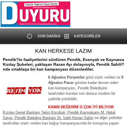
SON DAKİKA
KATEGORİLER
KAN HERKESE LAZIM
Pendik?te faaliyetlerini sürdüren Pendik, Esenyalı ve Kaynarca
Kızılay Şubeleri, yaklaşan Razan Ayı dolayısıyla, Pendik Sahili?
nde ortaklaşa bir kan kampanyası düzenlediler.
6 Ağustos Perşembe
günü startı verilen ve
9
Ağustos Pazar
gününe kadar devam eden
kan kampanyası, Pendik Belediyesi
tarafından kurulan son derece modern bir
çadırda yürütüldü.
KANIN DEĞERİNİ O ÇOK İYİ BİLİYOR
Kızılay Genel Başkanı Tekin Küçükali, Pendik Kaymakamı M. Haluk
Saygı, Pendik Belediye Başkanı Dr. Salih Kenan Şahin
ve diğer yetkililer
tarafından startı verilen kan bağışı kampanyasında bir konuşma yapan