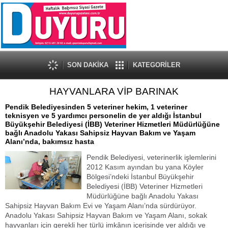
SON DAKİKA
KATEGORİLER
HAYVANLARA VİP BARINAK
Pendik Belediyesinden 5 veteriner hekim, 1 veteriner
teknisyen ve 5 yardımcı personelin de yer aldığı İstanbul
Büyükşehir Belediyesi (İBB) Veteriner Hizmetleri Müdürlüğüne
bağlı Anadolu Yakası Sahipsiz Hayvan Bakım ve Yaşam
Alanı’nda, bakımsız hasta
Pendik Belediyesi, veterinerlik işlemlerini
2012 Kasım ayından bu yana Köyler
Bölgesi’ndeki İstanbul Büyükşehir
Belediyesi (İBB) Veteriner Hizmetleri
Müdürlüğüne bağlı Anadolu Yakası
Sahipsiz Hayvan Bakım Evi ve Yaşam Alanı’nda sürdürüyor.
Anadolu Yakası Sahipsiz Hayvan Bakım ve Yaşam Alanı, sokak
hayvanları için gerekli her türlü imkânın içerisinde yer aldığı ve