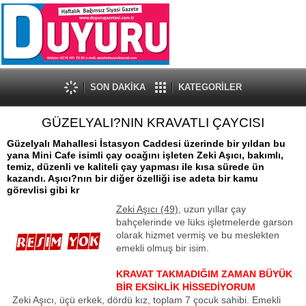
SON DAKİKA
KATEGORİLER
GÜZELYALI?NIN KRAVATLI ÇAYCISI
Güzelyalı Mahallesi İstasyon Caddesi üzerinde bir yıldan bu
yana Mini Cafe isimli çay ocağını işleten Zeki Aşıcı, bakımlı,
temiz, düzenli ve kaliteli çay yapması ile kısa sürede ün
kazandı. Aşıcı?nın bir diğer özelliği ise adeta bir kamu
görevlisi gibi kr
Zeki Aşıcı (49),
uzun yıllar çay
bahçelerinde ve lüks işletmelerde garson
olarak hizmet vermiş ve bu meslekten
emekli olmuş bir isim.
KRAVAT TAKMADIĞIM ZAMAN BÜYÜK
BİR EKSİKLİK HİSSEDİYORUM
Zeki Aşıcı, üçü erkek, dördü kız, toplam 7 çocuk sahibi. Emekli