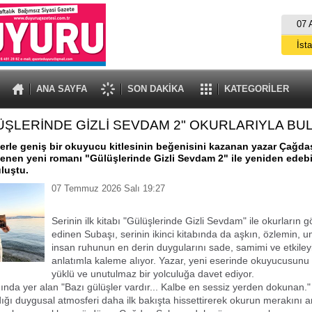
07 
İst
A
ANA SAYFA
SON DAKİKA
KATEGORİLER
ÜŞLERİNDE GİZLİ SEVDAM 2" OKURLARIYLA BU
lerle geniş bir okuyucu kitlesinin beğenisini kazanan yazar Çağda
enen yeni romanı "Gülüşlerinde Gizli Sevdam 2" ile yeniden edeb
uluştu.
07 Temmuz 2026 Salı 19:27
Serinin ilk kitabı "Gülüşlerinde Gizli Sevdam" ile okurların 
edinen Subaşı, serinin ikinci kitabında da aşkın, özlemin,
insan ruhunun en derin duygularını sade, samimi ve etkileyi
anlatımla kaleme alıyor. Yazar, yeni eserinde okuyucusunu
yüklü ve unutulmaz bir yolculuğa davet ediyor.
ında yer alan "Bazı gülüşler vardır... Kalbe en sessiz yerden dokunan."
ığı duygusal atmosferi daha ilk bakışta hissettirerek okurun merakını art