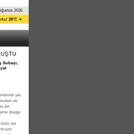
Ağustos 2026
anbul
28°C
▼
nkara
32°C
LUŞTU
ş Subaşı,
iyat
gönlünde yer
 umudun ve
ci bir
 yine duygu
 sözü ise
ırıyor.