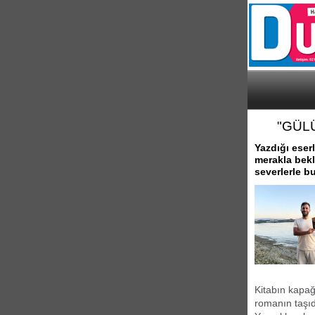
"GÜL
Yazdığı eser
merakla bekl
severlerle b
Kitabın kapağ
romanın taşıd