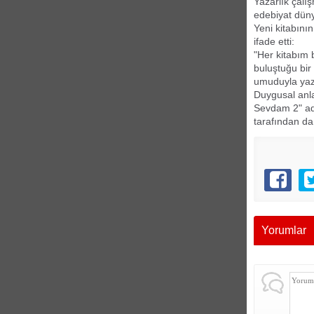
Yazarlık çalı
edebiyat düny
Yeni kitabını
ifade etti:
"Her kitabım 
buluştuğu bir
umuduyla yaz
Duygusal anla
Sevdam 2" adl
tarafından da 
Yorumlar