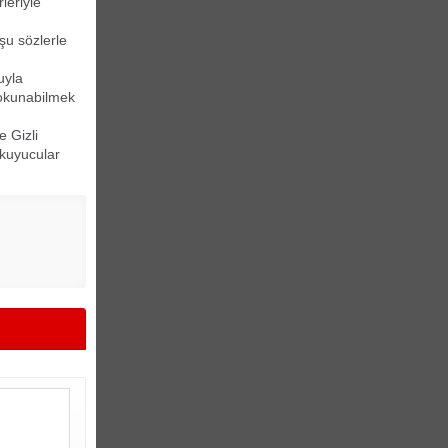
leriyle
şu sözlerle
uyla
dokunabilmek
 Gizli
okuyucular