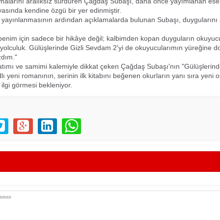
şmalarını aralıksız sürdüren Çağdaş Subaşı, daha önce yayımlanan eser
asında kendine özgü bir yer edinmiştir.
n yayınlanmasının ardından açıklamalarda bulunan Subaşı, duygularını 
benim için sadece bir hikâye değil; kalbimden kopan duyguların okuyuc
 yolculuk. Gülüşlerinde Gizli Sevdam 2'yi de okuyucularımın yüreğine 
dım."
tımı ve samimi kalemiyle dikkat çeken Çağdaş Subaşı'nın "Gülüşlerinde
ı yeni romanının, serinin ilk kitabını beğenen okurların yanı sıra yeni 
ilgi görmesi bekleniyor.