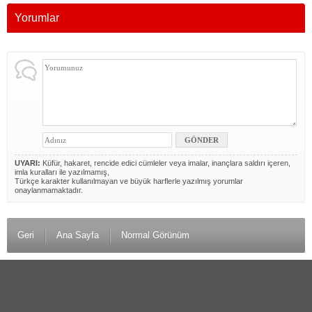
Yorumlar
UYARI:
Küfür, hakaret, rencide edici cümleler veya imalar, inançlara saldırı içeren,
imla kuralları ile yazılmamış,
Türkçe karakter kullanılmayan ve büyük harflerle yazılmış yorumlar
onaylanmamaktadır.
Geri
Ana Sayfa
Normal Görünüm
© 2012 Duyuru Gazetesi