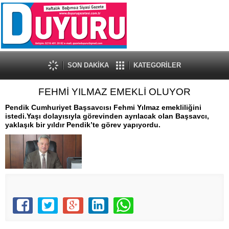
SON DAKİKA
KATEGORİLER
FEHMİ YILMAZ EMEKLİ OLUYOR
Pendik Cumhuriyet Başsavcısı Fehmi Yılmaz emekliliğini
istedi.Yaşı dolayısıyla görevinden ayrılacak olan Başsavcı,
yaklaşık bir yıldır Pendik’te görev yapıyordu.