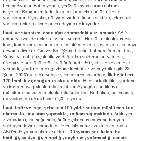
benim diyorlar. Bütün yeraltı, yerüstü kaynaklarına çökmek
istiyorlar. Bahaneleri farklı fakat asıl amaçları bütün ülkelerin
varlıklarıdır. Piyasalar, dünya pazarları, finans sektörü, teknolojik
varlıklar onların elinde ancak doymak bilmiyorlar.
İsrail ve siyonizm insanlığın asrımızdaki yüzkarasıdır,
ABD
emperyalizmi de onların tasmalı vekilidir. Hergün oluk oluk çocuk
kanı, kadın kanı, masum kanı, müslüman kanı, insan kanı akıtmaya
devam ediyorlar. Gazze, Batı Şeria, Filistin, Lübnan, Yemen, Irak,
Suriye ve daha birçok ülkeye doğrudan saldırmaları yetmedi,
ülkemizde her türlü terör örgütünü üretip 50 yıldır desteklemeleri
yetmedi, şimdi de İran'ı gözlerine kestirdiler ve haydutlar gibi 28
Şubat 2026'da İran'a vahşice, canavarca saldırdılar,
İlk hedefleri
170 İranlı kız çocuğunun okulu oldu
. Hepsini katlettiler, yardıma
ve kurtarmaya gelenleri de katlettiler. Aynı gün kendileriyle
müzakere masasında olanları da katlettiler. Ne hukuk, ne insanlık,
ne vicdan, ne ahlak hiçbir ölçüleri yoktur.
İsrail terör ve işgal şebekesi 100 yıldır hergün müslüman kanı
akıtmakta, soykırım yapmakta, katliam yapmaktadır.
Artık iyice
zıvanadan çıktı, sağa sola, önüne çıkana çıkmayana her yere
saldırıyor, hızını alamadı, binlerce kilometre uzakta olan İran'a
ABD'yi de yanına alarak saldırd
ı. Dünyanın geri kalanı bu
katilliği, eşkiyalığı, hırsızlığı, soykırımı, yağmacılığı sessiz,