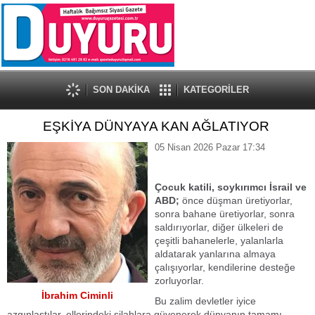
SON DAKİKA
KATEGORİLER
EŞKİYA DÜNYAYA KAN AĞLATIYOR
05 Nisan 2026 Pazar 17:34
Çocuk katili, soykırımcı İsrail ve
ABD;
önce düşman üretiyorlar,
sonra bahane üretiyorlar, sonra
saldırıyorlar, diğer ülkeleri de
çeşitli bahanelerle, yalanlarla
aldatarak yanlarına almaya
çalışıyorlar, kendilerine desteğe
zorluyorlar.
İbrahim Ciminli
Bu zalim devletler iyice
azgınlaştılar, ellerindeki silahlara güvenerek dünyanın tamamı