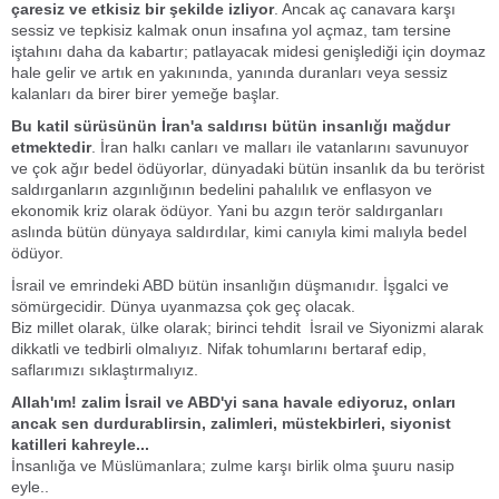
çaresiz ve etkisiz bir şekilde izliyor
. Ancak aç canavara karşı
sessiz ve tepkisiz kalmak onun insafına yol açmaz, tam tersine
iştahını daha da kabartır; patlayacak midesi genişlediği için doymaz
hale gelir ve artık en yakınında, yanında duranları veya sessiz
kalanları da birer birer yemeğe başlar.
Bu katil sürüsünün İran'a saldırısı bütün insanlığı mağdur
etmektedir
. İran halkı canları ve malları ile vatanlarını savunuyor
ve çok ağır bedel ödüyorlar, dünyadaki bütün insanlık da bu terörist
saldırganların azgınlığının bedelini pahalılık ve enflasyon ve
ekonomik kriz olarak ödüyor. Yani bu azgın terör saldırganları
aslında bütün dünyaya saldırdılar, kimi canıyla kimi malıyla bedel
ödüyor.
İsrail ve emrindeki ABD bütün insanlığın düşmanıdır. İşgalci ve
sömürgecidir. Dünya uyanmazsa çok geç olacak.
Biz millet olarak, ülke olarak; birinci tehdit İsrail ve Siyonizmi alarak
dikkatli ve tedbirli olmalıyız. Nifak tohumlarını bertaraf edip,
saflarımızı sıklaştırmalıyız.
Allah'ım! zalim İsrail ve ABD'yi sana havale ediyoruz, onları
ancak sen durdurablirsin, zalimleri, müstekbirleri, siyonist
katilleri kahreyle...
İnsanlığa ve Müslümanlara; zulme karşı birlik olma şuuru nasip
eyle..