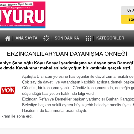
07 
İst
A
ANA SAYFA
SON DAKİKA
KATEGORİLER
ERZİNCANLILAR?DAN DAYANIŞMA ÖRNEĞİ
fahiye Şahaloğlu Köyü Sosyal yardımlaşma ve dayanışma Derneği?n
 ekimde Kavakpınar mahallesinde yoğun bir katılımla gerçekleşti.
Açılışta Erzincan yöresine has oyunlar ile davul zurna resitali de
Çok sayıda davetli ve vatandaşın katıldığı açılışta dernek başka
Gündüz, bir konuşma yaptı. Gündüz konuşmasında, derneğin ge
düşündüğü faaliyetleri hakkında bilgi verdi.
Erzincan Refahiye Dernekler başkan yardımcısı Burhan Karagöz
Belediye başkan vekili ayrıca büyükşehir belediye meclis üyesi 
Hasdemir de katılımcılar arasındaydı.
 ikram ile sona erdi.