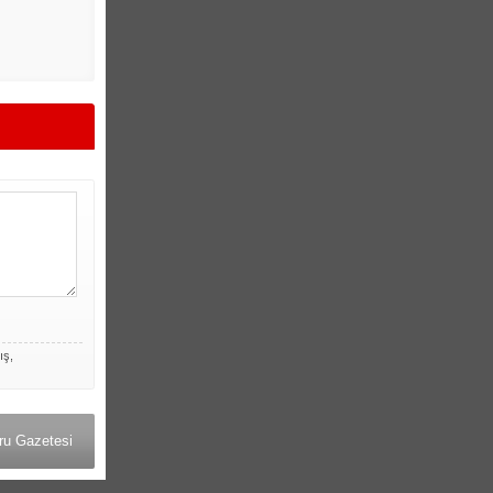
ış,
ru Gazetesi