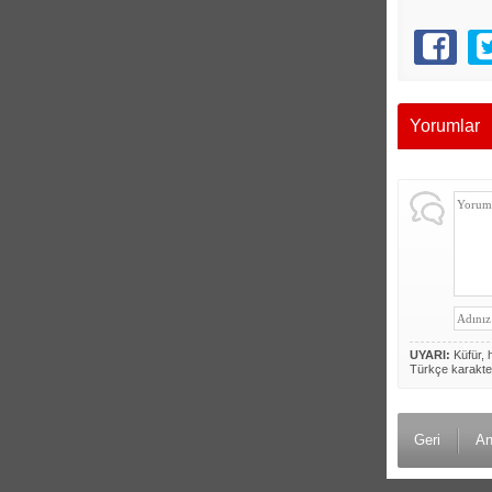
Yorumlar
UYARI:
Küfür, h
Türkçe karakte
Geri
An