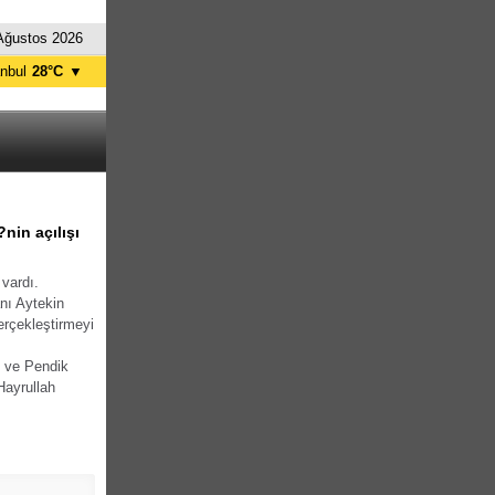
Ağustos 2026
anbul
28°C
▼
nkara
32°C
in açılışı
 vardı.
nı Aytekin
rçekleştirmeyi
 ve Pendik
Hayrullah