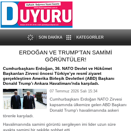
SON DAKİKA
KATEGORİLER
ERDOĞAN VE TRUMP'TAN SAMİMİ
GÖRÜNTÜLER!
Cumhurbaşkanı Erdoğan, 36. NATO Devlet ve Hükûmet
Başkanları Zirvesi öncesi Türkiye’ye resmî ziyaret
gerçekleştiren Amerika Birleşik Devletleri (ABD) Başkanı
Donald Trump’ı Ankara Havalimanı'nda karşıladı.
07 Temmuz 2026 Salı 15:34
Cumhurbaşkanı Erdoğan NATO Zirvesi
kapsamında ülkemize gelen ABD Başkanı
Donald Trump'ı havalimanında askeri
törenle karşıladı.
Havalimanında samimi görüntü sergileyen imi lider uzun süre
ayakta samimi bir şekilde sohbet etti.