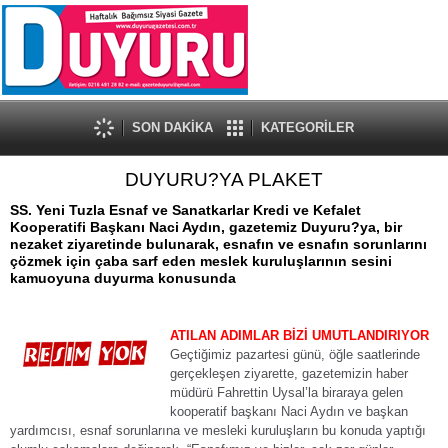
SON DAKİKA
KATEGORİLER
DUYURU?YA PLAKET
SS. Yeni Tuzla Esnaf ve Sanatkarlar Kredi ve Kefalet
Kooperatifi Başkanı Naci Aydın, gazetemiz Duyuru?ya, bir
nezaket ziyaretinde bulunarak, esnafın ve esnafın sorunlarını
çözmek için çaba sarf eden meslek kuruluşlarının sesini
kamuoyuna duyurma konusunda
ATILAN ADIMLAR BİZİ UMUTLANDIRIYOR
Geçtiğimiz pazartesi günü, öğle saatlerinde
gerçekleşen ziyarette, gazetemizin haber
müdürü Fahrettin Uysal’la biraraya gelen
kooperatif başkanı Naci Aydın ve başkan
yardımcısı, esnaf sorunlarına ve mesleki kuruluşların bu konuda yaptığı