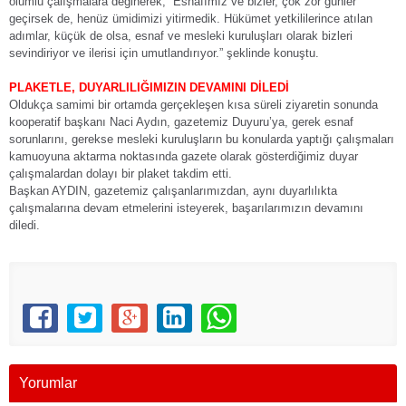
olumlu çalışmalara değinerek, “Esnafımız ve bizler, çok zor günler
geçirsek de, henüz ümidimizi yitirmedik. Hükümet yetkililerince atılan
adımlar, küçük de olsa, esnaf ve mesleki kuruluşları olarak bizleri
sevindiriyor ve ilerisi için umutlandırıyor.” şeklinde konuştu.
PLAKETLE, DUYARLILIĞIMIZIN DEVAMINI DİLEDİ
Oldukça samimi bir ortamda gerçekleşen kısa süreli ziyaretin sonunda
kooperatif başkanı Naci Aydın, gazetemiz Duyuru’ya, gerek esnaf
sorunlarını, gerekse mesleki kuruluşların bu konularda yaptığı çalışmaları
kamuoyuna aktarma noktasında gazete olarak gösterdiğimiz duyar
çalışmalardan dolayı bir plaket takdim etti.
Başkan AYDIN, gazetemiz çalışanlarımızdan, aynı duyarlılıkta
çalışmalarına devam etmelerini isteyerek, başarılarımızın devamını
diledi.
Yorumlar