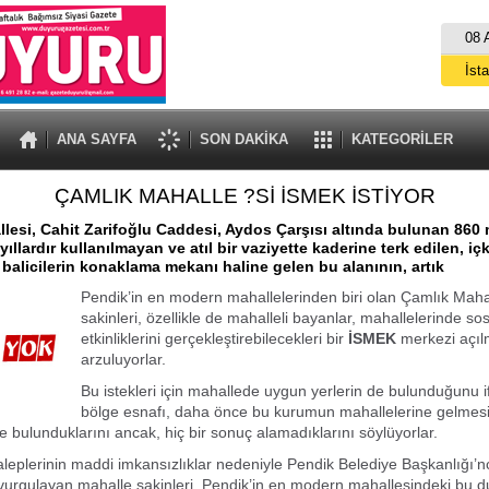
08 
İst
A
ANA SAYFA
SON DAKİKA
KATEGORİLER
ÇAMLIK MAHALLE ?Sİ İSMEK İSTİYOR
lesi, Cahit Zarifoğlu Caddesi, Aydos Çarşısı altında bulunan 860 
yıllardır kullanılmayan ve atıl bir vaziyette kaderine terk edilen, içki
balicilerin konaklama mekanı haline gelen bu alanının, artık
Pendik’in en modern mahallelerinden biri olan Çamlık Maha
sakinleri, özellikle de mahalleli bayanlar, mahallelerinde so
etkinliklerini gerçekleştirebilecekleri bir
İSMEK
merkezi açıl
arzuluyorlar.
Bu istekleri için mahallede uygun yerlerin de bulunduğunu 
bölge esnafı, daha önce bu kurumun mahallelerine gelmesi 
de bulunduklarını ancak, hiç bir sonuç alamadıklarını söylüyorlar.
leplerinin maddi imkansızlıklar nedeniyle Pendik Belediye Başkanlığı’n
vurgulayan mahalle sakinleri, Pendik’in en modern mahallesindeki bu 