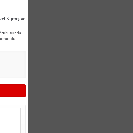
vel Kiptaş ve
r.
ğrultusunda,
 zamanda