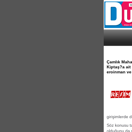
Çamlık Mahal
Kiptaş?a ait 
eroinman ve 
girişimlerde 
Söz konusu ta
olduğunu da 