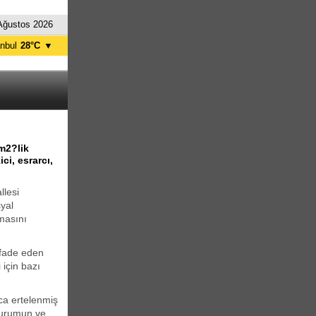
Ağustos 2026
anbul
28°C
▼
nkara
32°C
m2?lik
ci, esrarcı,
llesi
syal
masını
ifade eden
için bazı
ca ertelenmiş
durumun ve