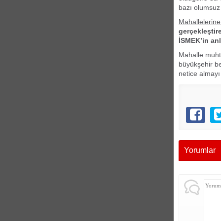
bazı olumsuz 
Mahallelerine
gerçekleştir
İSMEK’in anl
Mahalle muhta
büyükşehir be
netice almayı
Yorumlar