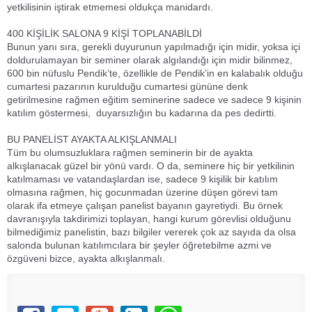
yetkilisinin iştirak etmemesi oldukça manidardı.
400 KİŞİLİK SALONA 9 KİŞİ TOPLANABİLDİ
Bunun yanı sıra, gerekli duyurunun yapılmadığı için midir, yoksa içi
doldurulamayan bir seminer olarak algılandığı için midir bilinmez,
600 bin nüfuslu Pendik’te, özellikle de Pendik’in en kalabalık olduğu
cumartesi pazarının kurulduğu cumartesi gününe denk
getirilmesine rağmen eğitim seminerine sadece ve sadece 9 kişinin
katılım göstermesi, duyarsızlığın bu kadarına da pes dedirtti.
BU PANELİST AYAKTA ALKIŞLANMALI
Tüm bu olumsuzluklara rağmen seminerin bir de ayakta
alkışlanacak güzel bir yönü vardı. O da, seminere hiç bir yetkilinin
katılmaması ve vatandaşlardan ise, sadece 9 kişilik bir katılım
olmasına rağmen, hiç gocunmadan üzerine düşen görevi tam
olarak ifa etmeye çalışan panelist bayanın gayretiydi. Bu örnek
davranışıyla takdirimizi toplayan, hangi kurum görevlisi olduğunu
bilmediğimiz panelistin, bazı bilgiler vererek çok az sayıda da olsa
salonda bulunan katılımcılara bir şeyler öğretebilme azmi ve
özgüveni bizce, ayakta alkışlanmalı.