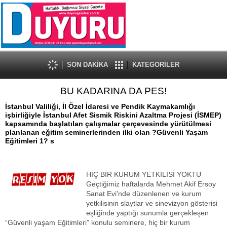
SON DAKİKA
KATEGORİLER
BU KADARINA DA PES!
İstanbul Valiliği, İl Özel İdaresi ve Pendik Kaymakamlığı
işbirliğiyle İstanbul Afet Sismik Riskini Azaltma Projesi (İSMEP)
kapsamında başlatılan çalışmalar çerçevesinde yürütülmesi
planlanan eğitim seminerlerinden ilki olan ?Güvenli Yaşam
Eğitimleri 1? s
HİÇ BİR KURUM YETKİLİSİ YOKTU
Geçtiğimiz haftalarda Mehmet Akif Ersoy
Sanat Evi’nde düzenlenen ve kurum
yetkilisinin slaytlar ve sinevizyon gösterisi
eşliğinde yaptığı sunumla gerçekleşen
“Güvenli yaşam Eğitimleri” konulu seminere, hiç bir kurum