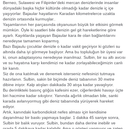
Berneo, Sulawesi ve Filipinler'deki mercan denizlerinde insanlar
dünyadaki başka hiçbir kültürde olmadığı kadar denizle iç içe
yaşıyorlar. Bajaular hayatlarını Karadan kilometrelerce uzakta
denizin ortasında kurmuşlar..
Yaşamlarının her parçasında okyanusun büyük bir etkisini görmek
mümkün. Öyle ki saatleri bile denizin gel git hareketlerine göre
ayarlı. Kayıklarda yaşayan Bajaular kara ile olan bağlantılarını
neredeyse tamamen koparmış.
Bazı Bajaulu çocuklar denizle o kadar vakit geçiriyor ki gözleri su
altında daha iyi görmeye başlıyor. Ama bu topluluğun bir üyesi var
ki, onun adaptasyonu neredeyse inanılmaz. Sulbin, bir su altı avcısı
ve su hayatına karşı kendimizi ne kadar zorlayabileceğimizin canlı
bir kanıtı.
Siz de ona katılmak ve denemek isterseniz nefesinizi tutmaya
hazırlanın. Sulbin, sakin bir biçimde deniz tabanının 30 metre
dibine iniyor. Kalp atışları dakikada 30 atışa kadar yavaşlıyor.
Bu derinlikteki basınç göğüs kafesini ezer, ciğerlerdeki havayı üçte
biri hacmine kadar sıkıştırır. Yanında ağırlık olmadan bile, sanki
karada avlanıyormuş gibi deniz tabanında yürüyerek hareket
ediyor.
Artık, kanındaki karbondioksit nefes alması için kendisine
dayanılmaz bir baskı yapmaya başlar. 1 dakika 45 saniye sonra,
Sulbin bir balık vuruyor. Sulbin, bundan daha derine inebilir ve
orada 5 dakikaya kadar kalabilir. Ama o gösteri yapmıyor ve zaten