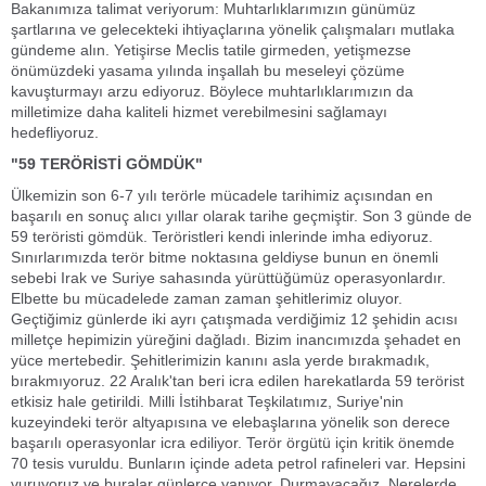
Bakanımıza talimat veriyorum: Muhtarlıklarımızın günümüz
şartlarına ve gelecekteki ihtiyaçlarına yönelik çalışmaları mutlaka
gündeme alın. Yetişirse Meclis tatile girmeden, yetişmezse
önümüzdeki yasama yılında inşallah bu meseleyi çözüme
kavuşturmayı arzu ediyoruz. Böylece muhtarlıklarımızın da
milletimize daha kaliteli hizmet verebilmesini sağlamayı
hedefliyoruz.
"59 TERÖRİSTİ GÖMDÜK"
Ülkemizin son 6-7 yılı terörle mücadele tarihimiz açısından en
başarılı en sonuç alıcı yıllar olarak tarihe geçmiştir. Son 3 günde de
59 teröristi gömdük. Teröristleri kendi inlerinde imha ediyoruz.
Sınırlarımızda terör bitme noktasına geldiyse bunun en önemli
sebebi Irak ve Suriye sahasında yürüttüğümüz operasyonlardır.
Elbette bu mücadelede zaman zaman şehitlerimiz oluyor.
Geçtiğimiz günlerde iki ayrı çatışmada verdiğimiz 12 şehidin acısı
milletçe hepimizin yüreğini dağladı. Bizim inancımızda şehadet en
yüce mertebedir. Şehitlerimizin kanını asla yerde bırakmadık,
bırakmıyoruz. 22 Aralık'tan beri icra edilen harekatlarda 59 terörist
etkisiz hale getirildi. Milli İstihbarat Teşkilatımız, Suriye'nin
kuzeyindeki terör altyapısına ve elebaşlarına yönelik son derece
başarılı operasyonlar icra ediliyor. Terör örgütü için kritik önemde
70 tesis vuruldu. Bunların içinde adeta petrol rafineleri var. Hepsini
vuruyoruz ve buralar günlerce yanıyor. Durmayacağız. Nerelerde