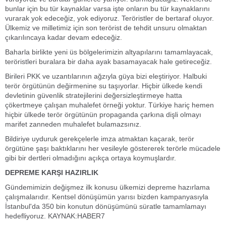
bunlar için bu tür kaynaklar varsa işte onların bu tür kaynaklarını
vurarak yok edeceğiz, yok ediyoruz. Teröristler de bertaraf oluyor.
Ülkemiz ve milletimiz için son terörist de tehdit unsuru olmaktan
çıkarılıncaya kadar devam edeceğiz.
Baharla birlikte yeni üs bölgelerimizin altyapılarını tamamlayacak,
teröristleri buralara bir daha ayak basamayacak hale getireceğiz.
Birileri PKK ve uzantılarının ağzıyla güya bizi eleştiriyor. Halbuki
terör örgütünün değirmenine su taşıyorlar. Hiçbir ülkede kendi
devletinin güvenlik stratejilerini değersizleştirmeye hatta
çökertmeye çalışan muhalefet örneği yoktur. Türkiye hariç hemen
hiçbir ülkede terör örgütünün propaganda çarkına dişli olmayı
marifet zanneden muhalefet bulamazsınız.
Bildiriye uyduruk gerekçelerle imza atmaktan kaçarak, terör
örgütüne şaşı baktıklarını her vesileyle göstererek terörle mücadele
gibi bir dertleri olmadığını açıkça ortaya koymuşlardır.
DEPREME KARŞI HAZIRLIK
Gündemimizin değişmez ilk konusu ülkemizi depreme hazırlama
çalışmalarıdır. Kentsel dönüşümün yarısı bizden kampanyasıyla
İstanbul'da 350 bin konutun dönüşümünü süratle tamamlamayı
hedefliyoruz. KAYNAK:HABER7