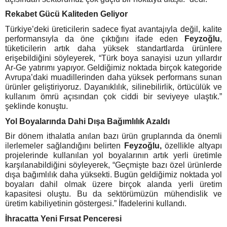
Rekabet Gücü Kaliteden Geliyor
Türkiye’deki üreticilerin sadece fiyat avantajıyla değil, kalite
performansıyla da öne çıktığını ifade eden
Feyzoğlu
,
tüketicilerin artık daha yüksek standartlarda ürünlere
erişebildiğini söyleyerek, “Türk boya sanayisi uzun yıllardır
Ar-Ge yatırımı yapıyor. Geldiğimiz noktada birçok kategoride
Avrupa’daki muadillerinden daha yüksek performans sunan
ürünler geliştiriyoruz. Dayanıklılık, silinebilirlik, örtücülük ve
kullanım ömrü açısından çok ciddi bir seviyeye ulaştık.”
şeklinde konuştu.
Yol Boyalarında Dahi Dışa Bağımlılık Azaldı
Bir dönem ithalatla anılan bazı ürün gruplarında da önemli
ilerlemeler sağlandığını belirten
Feyzoğlu,
özellikle altyapı
projelerinde kullanılan yol boyalarının artık yerli üretimle
karşılanabildiğini söyleyerek, “Geçmişte bazı özel ürünlerde
dışa bağımlılık daha yüksekti. Bugün geldiğimiz noktada yol
boyaları dahil olmak üzere birçok alanda yerli üretim
kapasitesi oluştu. Bu da sektörümüzün mühendislik ve
üretim kabiliyetinin göstergesi.” İfadelerini kullandı.
İhracatta Yeni Fırsat Penceresi