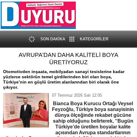
SON DAKİKA
KATEGORİLER
AVRUPA’DAN DAHA KALİTELİ BOYA
ÜRETİYORUZ
Otomotivden inşaata, mobilyadan sanayi tesislerine kadar
yüzlerce sektörün temel girdilerinden biri olan boya,
Türkiye’nin en güçlü üretim alanlarından biri olarak öne
çıkıyor.
07 Temmuz 2026 Salı 12:05
Bianca Boya Kurucu Ortağı Veysel
Feyzoğlu, Türkiye boya sanayisinin
dünya ölçeğinde rekabet gücüne
sahip olduğunu belirterek, “Bugün
Türkiye’de üretilen boyalar kalite
açısından Avrupa standartlarının