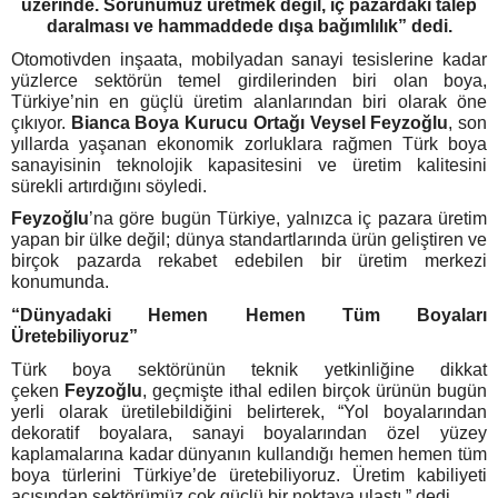
üzerinde. Sorunumuz üretmek değil, iç pazardaki talep
daralması ve hammaddede dışa bağımlılık” dedi.
Otomotivden inşaata, mobilyadan sanayi tesislerine kadar
yüzlerce sektörün temel girdilerinden biri olan boya,
Türkiye’nin en güçlü üretim alanlarından biri olarak öne
çıkıyor.
Bianca Boya Kurucu Ortağı Veysel Feyzoğlu
, son
yıllarda yaşanan ekonomik zorluklara rağmen Türk boya
sanayisinin teknolojik kapasitesini ve üretim kalitesini
sürekli artırdığını söyledi.
Feyzoğlu
’na göre bugün Türkiye, yalnızca iç pazara üretim
yapan bir ülke değil; dünya standartlarında ürün geliştiren ve
birçok pazarda rekabet edebilen bir üretim merkezi
konumunda.
“Dünyadaki Hemen Hemen Tüm Boyaları
Üretebiliyoruz”
Türk boya sektörünün teknik yetkinliğine dikkat
çeken
Feyzoğlu
, geçmişte ithal edilen birçok ürünün bugün
yerli olarak üretilebildiğini belirterek, “Yol boyalarından
dekoratif boyalara, sanayi boyalarından özel yüzey
kaplamalarına kadar dünyanın kullandığı hemen hemen tüm
boya türlerini Türkiye’de üretebiliyoruz. Üretim kabiliyeti
açısından sektörümüz çok güçlü bir noktaya ulaştı.” dedi.