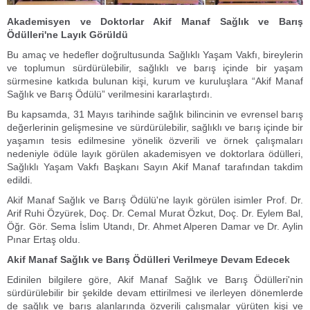
Akademisyen ve Doktorlar Akif Manaf Sağlık ve Barış
Ödülleri'ne Layık Görüldü
Bu amaç ve hedefler doğrultusunda Sağlıklı Yaşam Vakfı, bireylerin
ve toplumun sürdürülebilir, sağlıklı ve barış içinde bir yaşam
sürmesine katkıda bulunan kişi, kurum ve kuruluşlara “Akif Manaf
Sağlık ve Barış Ödülü” verilmesini kararlaştırdı.
Bu kapsamda, 31 Mayıs tarihinde sağlık bilincinin ve evrensel barış
değerlerinin gelişmesine ve sürdürülebilir, sağlıklı ve barış içinde bir
yaşamın tesis edilmesine yönelik özverili ve örnek çalışmaları
nedeniyle ödüle layık görülen akademisyen ve doktorlara ödülleri,
Sağlıklı Yaşam Vakfı Başkanı Sayın Akif Manaf tarafından takdim
edildi.
Akif Manaf Sağlık ve Barış Ödülü'ne layık görülen isimler Prof. Dr.
Arif Ruhi Özyürek, Doç. Dr. Cemal Murat Özkut, Doç. Dr. Eylem Bal,
Öğr. Gör. Sema İslim Utandı, Dr. Ahmet Alperen Damar ve Dr. Aylin
Pınar Ertaş oldu.
Akif Manaf Sağlık ve Barış Ödülleri Verilmeye Devam Edecek
Edinilen bilgilere göre, Akif Manaf Sağlık ve Barış Ödülleri'nin
sürdürülebilir bir şekilde devam ettirilmesi ve ilerleyen dönemlerde
de sağlık ve barış alanlarında özverili çalışmalar yürüten kişi ve