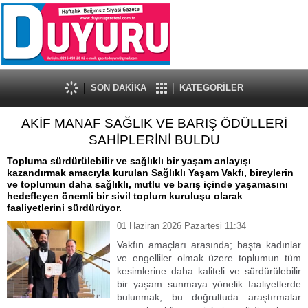
SON DAKİKA
KATEGORİLER
AKİF MANAF SAĞLIK VE BARIŞ ÖDÜLLERİ
SAHİPLERİNİ BULDU
Topluma sürdürülebilir ve sağlıklı bir yaşam anlayışı
kazandırmak amacıyla kurulan Sağlıklı Yaşam Vakfı, bireylerin
ve toplumun daha sağlıklı, mutlu ve barış içinde yaşamasını
hedefleyen önemli bir sivil toplum kuruluşu olarak
faaliyetlerini sürdürüyor.
01 Haziran 2026 Pazartesi 11:34
Vakfın amaçları arasında; başta kadınlar
ve engelliler olmak üzere toplumun tüm
kesimlerine daha kaliteli ve sürdürülebilir
bir yaşam sunmaya yönelik faaliyetlerde
bulunmak, bu doğrultuda araştırmalar